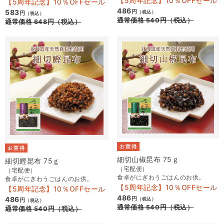
【5周年記念】10％OFFセール
【5周年記念】10％OFFセール
486
583
円
（税込）
円
（税込）
通常価格
540
円
（税込）
通常価格
648
円
（税込）
細切山椒昆布 75ｇ
細切鰹昆布 75ｇ
（宅配便）
（宅配便）
食卓がにぎわうごはんのお供。
食卓がにぎわうごはんのお供。
【5周年記念】10％OFFセール
【5周年記念】10％OFFセール
486
486
円
（税込）
円
（税込）
通常価格
540
円
（税込）
通常価格
540
円
（税込）