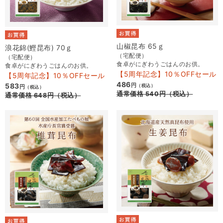
山椒昆布 65ｇ
浪花錦(鰹昆布) 70ｇ
（宅配便）
（宅配便）
食卓がにぎわうごはんのお供。
食卓がにぎわうごはんのお供。
【5周年記念】10％OFFセール
【5周年記念】10％OFFセール
486
583
円
（税込）
円
（税込）
通常価格
540
円
（税込）
通常価格
648
円
（税込）