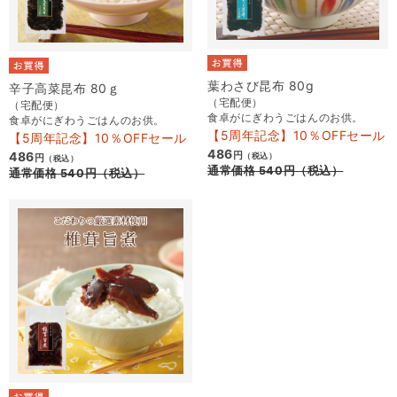
葉わさび昆布 80g
辛子高菜昆布 80ｇ
（宅配便）
（宅配便）
食卓がにぎわうごはんのお供。
食卓がにぎわうごはんのお供。
【5周年記念】10％OFFセール
【5周年記念】10％OFFセール
486
486
円
（税込）
円
（税込）
通常価格
540
円
（税込）
通常価格
540
円
（税込）