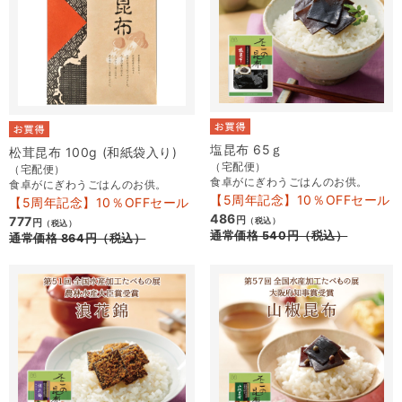
塩昆布 65ｇ
松茸昆布 100g (和紙袋入り)
（宅配便）
（宅配便）
食卓がにぎわうごはんのお供。
食卓がにぎわうごはんのお供。
【5周年記念】10％OFFセール
【5周年記念】10％OFFセール
486
777
円
（税込）
円
（税込）
通常価格
540
円
（税込）
通常価格
864
円
（税込）