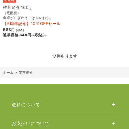
椎茸旨煮 100ｇ
（宅配便）
食卓がにぎわうごはんのお供。
【5周年記念】10％OFFセール
583
円
（税込）
通常価格
648
円
（税込）
17
件あります
ホーム
>
昆布佃煮
送料について
お支払いについて