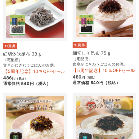
細切しそ昆布 75ｇ
細切汐吹昆布 38ｇ
（宅配便）
（宅配便）
食卓がにぎわうごはんのお供。
食卓がにぎわうごはんのお供。
【5周年記念】10％OFFセール
【5周年記念】10％OFFセール
486
486
円
（税込）
円
（税込）
通常価格
540
円
（税込）
通常価格
540
円
（税込）