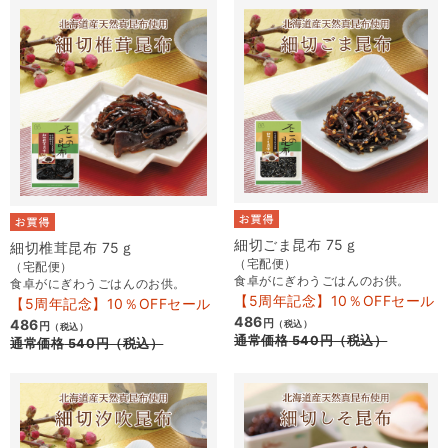
細切ごま昆布 75ｇ
細切椎茸昆布 75ｇ
（宅配便）
（宅配便）
食卓がにぎわうごはんのお供。
食卓がにぎわうごはんのお供。
【5周年記念】10％OFFセール
【5周年記念】10％OFFセール
486
486
円
（税込）
円
（税込）
通常価格
540
円
（税込）
通常価格
540
円
（税込）