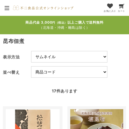
お気に入り
カート
商品代金 3,000
以上ご購入で送料無料
円（税込）
（北海道・沖縄・離島は除く）
昆布佃煮
表示方法
並べ替え
17
件あります