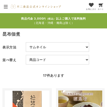
お気に入り
カート
商品代金 3,000
以上ご購入で送料無料
円（税込）
（北海道・沖縄・離島は除く）
昆布佃煮
表示方法
並べ替え
17
件あります