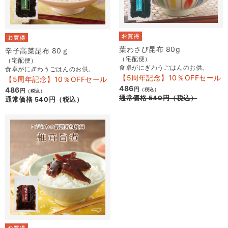
葉わさび昆布 80g
辛子高菜昆布 80ｇ
（宅配便）
（宅配便）
食卓がにぎわうごはんのお供。
食卓がにぎわうごはんのお供。
【5周年記念】10％OFFセール
【5周年記念】10％OFFセール
486
486
円
（税込）
円
（税込）
通常価格
540
円
（税込）
通常価格
540
円
（税込）