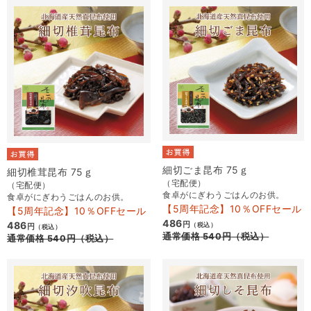
細切ごま昆布 75ｇ
細切椎茸昆布 75ｇ
（宅配便）
（宅配便）
食卓がにぎわうごはんのお供。
食卓がにぎわうごはんのお供。
【5周年記念】10％OFFセール
【5周年記念】10％OFFセール
486
486
円
（税込）
円
（税込）
通常価格
540
円
（税込）
通常価格
540
円
（税込）