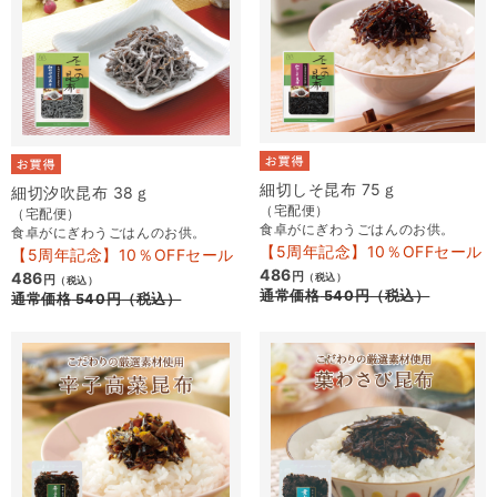
細切しそ昆布 75ｇ
細切汐吹昆布 38ｇ
（宅配便）
（宅配便）
食卓がにぎわうごはんのお供。
食卓がにぎわうごはんのお供。
【5周年記念】10％OFFセール
【5周年記念】10％OFFセール
486
486
円
（税込）
円
（税込）
通常価格
540
円
（税込）
通常価格
540
円
（税込）