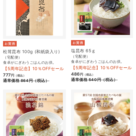
塩昆布 65ｇ
松茸昆布 100g (和紙袋入り)
（宅配便）
（宅配便）
食卓がにぎわうごはんのお供。
食卓がにぎわうごはんのお供。
【5周年記念】10％OFFセール
【5周年記念】10％OFFセール
486
777
円
（税込）
円
（税込）
通常価格
540
円
（税込）
通常価格
864
円
（税込）