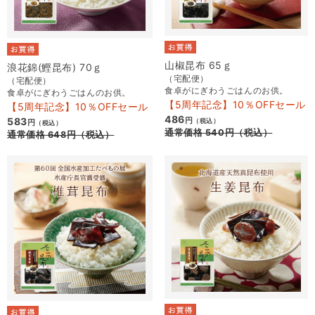
山椒昆布 65ｇ
浪花錦(鰹昆布) 70ｇ
（宅配便）
（宅配便）
食卓がにぎわうごはんのお供。
食卓がにぎわうごはんのお供。
【5周年記念】10％OFFセール
【5周年記念】10％OFFセール
486
583
円
（税込）
円
（税込）
通常価格
540
円
（税込）
通常価格
648
円
（税込）