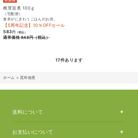
椎茸旨煮 100ｇ
（宅配便）
食卓がにぎわうごはんのお供。
【5周年記念】10％OFFセール
583
円
（税込）
通常価格
648
円
（税込）
17
件あります
ホーム
>
昆布佃煮
送料について
お支払いについて