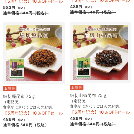
【5周年記念】10％OFFセール
【5周年記念】10％OFFセール
486
583
円
（税込）
円
（税込）
通常価格
540
円
（税込）
通常価格
648
円
（税込）
細切山椒昆布 75ｇ
細切鰹昆布 75ｇ
（宅配便）
（宅配便）
食卓がにぎわうごはんのお供。
食卓がにぎわうごはんのお供。
【5周年記念】10％OFFセール
【5周年記念】10％OFFセール
486
486
円
（税込）
円
（税込）
通常価格
540
円
（税込）
通常価格
540
円
（税込）