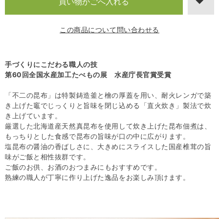
この商品について問い合わせる
手づくりにこだわる職人の技
第60回全国水産加工たべもの展 水産庁長官賞受賞
「不二の昆布」は特製鋳造釜と檜の厚蓋を用い、耐火レンガで築
き上げた竈でじっくりと旨味を閉じ込める「直火炊き」製法で炊
き上げています。
厳選した北海道産天然真昆布を使用して炊き上げた昆布佃煮は、
もっちりとした食感で昆布の旨味が口の中に広がります。
塩昆布の醤油の香ばしさに、大きめにスライスした国産椎茸の旨
味がご飯と相性抜群です。
ご飯のお供、お酒のおつまみにもおすすめです。
熟練の職人が丁寧に作り上げた逸品をお楽しみ頂けます。