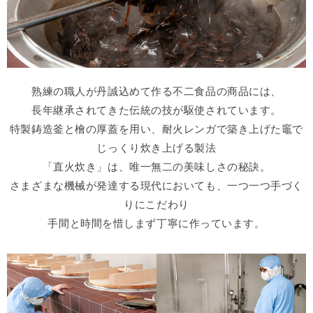
熟練の職人が丹誠込めて作る不二食品の商品には、
長年継承されてきた伝統の技が駆使されています。
特製鋳造釜と檜の厚蓋を用い、耐火レンガで築き上げた竈で
じっくり炊き上げる製法
「直火炊き」は、唯一無二の美味しさの秘訣。
さまざまな機械が発達する現代においても、一つ一つ手づく
りにこだわり
手間と時間を惜しまず丁寧に作っています。