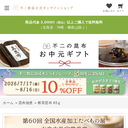
お気に入り
カート
商品代金 3,000
以上ご購入で送料無料
円（税込）
（北海道・沖縄・離島は除く）
ホーム
>
昆布佃煮
>
椎茸昆布 65ｇ