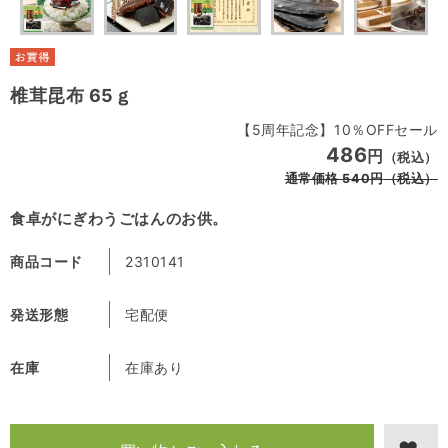
椎茸昆布 65ｇ
【5周年記念】10％OFFセール
486
円
（税込）
通常価格
540
円
（税込）
食卓がにぎわうごはんのお供。
商品コード
2310141
発送形態
宅配便
在庫
在庫あり