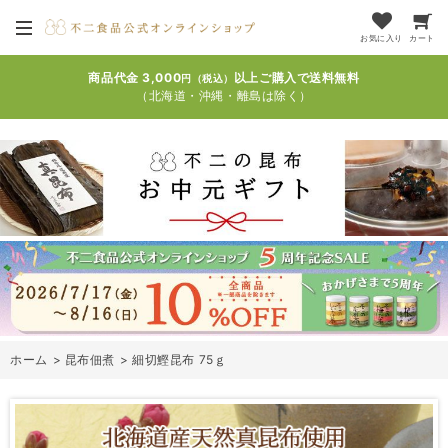
お気に入り
カート
商品代金 3,000
以上ご購入で送料無料
円（税込）
（北海道・沖縄・離島は除く）
ホーム
>
昆布佃煮
>
細切鰹昆布 75ｇ