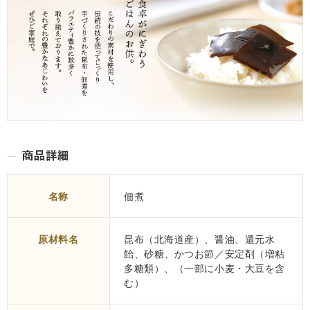
名称
佃煮
原材料名
昆布（北海道産）、醤油、還元水
飴、砂糖、かつお節／安定剤（増粘
多糖類）、（一部に小麦・大豆を含
む）