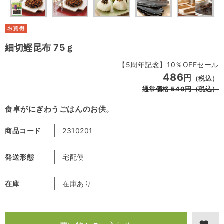
細切鰹昆布 75ｇ
【5周年記念】10％OFFセール
486
円
（税込）
通常価格
540
円
（税込）
食卓がにぎわうごはんのお供。
商品コード
2310201
発送形態
宅配便
在庫
在庫あり