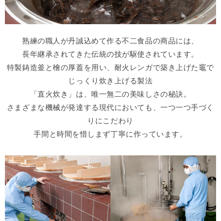
熟練の職人が丹誠込めて作る不二食品の商品には、
長年継承されてきた伝統の技が駆使されています。
特製鋳造釜と檜の厚蓋を用い、耐火レンガで築き上げた竈で
じっくり炊き上げる製法
「直火炊き」は、唯一無二の美味しさの秘訣。
さまざまな機械が発達する現代においても、一つ一つ手づく
りにこだわり
手間と時間を惜しまず丁寧に作っています。