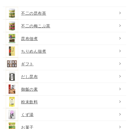
不二の昆布茶
不二の梅こぶ茶
昆布佃煮
ちりめん佃煮
ギフト
だし昆布
御飯の素
粉末飲料
くず湯
お菓子