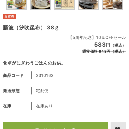
藤波（汐吹昆布） 38ｇ
【5周年記念】10％OFFセール
583
円
（税込）
通常価格
648
円
（税込）
食卓がにぎわうごはんのお供。
商品コード
2310162
発送形態
宅配便
在庫
在庫あり