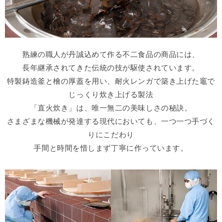
熟練の職人が丹誠込めて作る不二食品の商品には、
長年継承されてきた伝統の技が駆使されています。
特製鋳造釜と檜の厚蓋を用い、耐火レンガで築き上げた竈で
じっくり炊き上げる製法
「直火炊き」は、唯一無二の美味しさの秘訣。
さまざまな機械が発達する現代においても、一つ一つ手づく
りにこだわり
手間と時間を惜しまず丁寧に作っています。