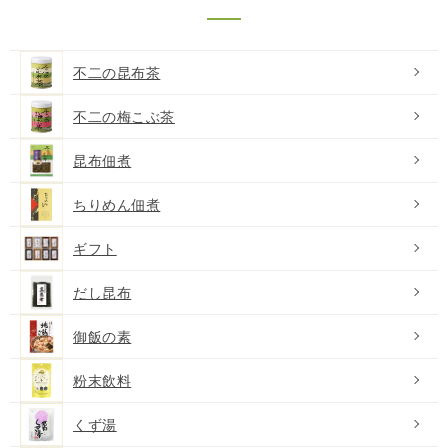
不二の昆布茶
不二の梅こぶ茶
昆布佃煮
ちりめん佃煮
ギフト
だし昆布
御飯の素
粉末飲料
くず湯