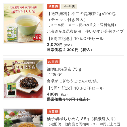
【送料無料】不二の昆布茶2g×100包
（チャック付き袋入）
（メール便 メール便のみ注文・送料無料）
北海道産真昆布使用 使いやすい分包タイプ
【5周年記念】10％OFFセール
2,070
円
（税込）
通常価格
2,300
円
（税込）
細切山椒昆布 75ｇ
（宅配便）
食卓がにぎわうごはんのお供。
【5周年記念】10％OFFセール
486
円
（税込）
通常価格
540
円
（税込）
柚子胡椒ちりめん 85g（和紙袋入り）
（宅配便 他商品と同梱可・3,000円以上で送