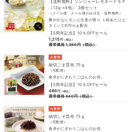
【送料無料】ジンジャーレモネードＳＰ
（13g ×4包） 3個セット
（メール便 メール便のみ注文・送料無料）
爽やかなレモンと生姜の香り １杯あたりビ
タミンＣ870ｍｇ配合
【5周年記念】10％OFFセール
1,215
円
（税込）
通常価格
1,350
円
（税込）
細切ごま昆布 75ｇ
（宅配便）
食卓がにぎわうごはんのお供。
【5周年記念】10％OFFセール
486
円
（税込）
通常価格
540
円
（税込）
細切しそ昆布 75ｇ
（宅配便）
食卓がにぎわうごはんのお供。