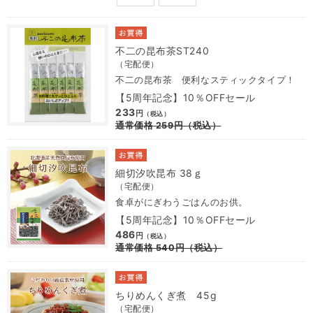
不二の昆布茶ST240
（宅配便）
不二の昆布茶 便利なスティックタイプ！
【5周年記念】10％OFFセール
233
円
（税込）
通常価格
259
円
（税込）
細切汐吹昆布 38ｇ
（宅配便）
食卓がにぎわうごはんのお供。
【5周年記念】10％OFFセール
486
円
（税込）
通常価格
540
円
（税込）
ちりめんくぎ煮 45g
（宅配便）