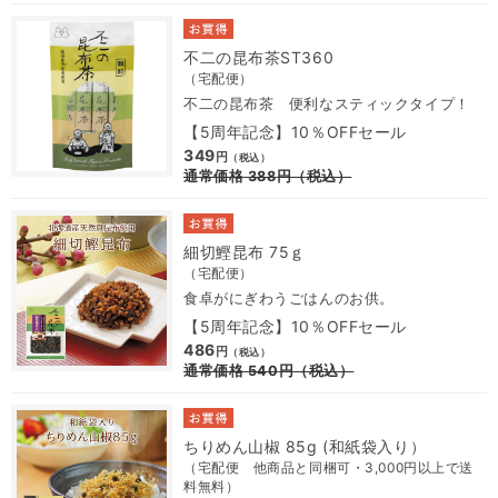
不二の昆布茶ST360
（宅配便）
不二の昆布茶 便利なスティックタイプ！
【5周年記念】10％OFFセール
349
円
（税込）
通常価格
388
円
（税込）
細切鰹昆布 75ｇ
（宅配便）
食卓がにぎわうごはんのお供。
【5周年記念】10％OFFセール
486
円
（税込）
通常価格
540
円
（税込）
ちりめん山椒 85g (和紙袋入り）
（宅配便 他商品と同梱可・3,000円以上で送
料無料）