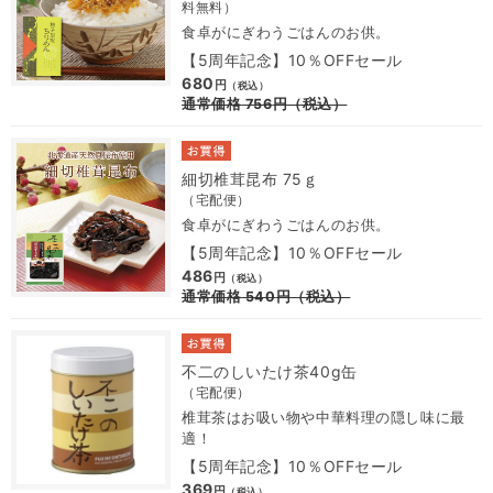
料無料）
食卓がにぎわうごはんのお供。
【5周年記念】10％OFFセール
680
円
（税込）
通常価格
756
円
（税込）
細切椎茸昆布 75ｇ
（宅配便）
食卓がにぎわうごはんのお供。
【5周年記念】10％OFFセール
486
円
（税込）
通常価格
540
円
（税込）
不二のしいたけ茶40g缶
（宅配便）
椎茸茶はお吸い物や中華料理の隠し味に最
適！
【5周年記念】10％OFFセール
369
円
（税込）