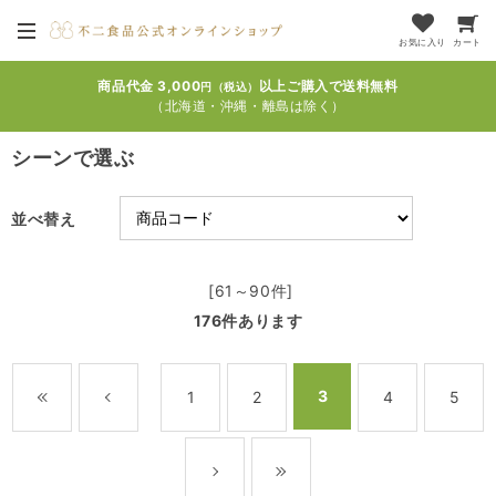
お気に入り
カート
商品代金 3,000
以上ご購入で送料無料
円（税込）
（北海道・沖縄・離島は除く）
シーンで選ぶ
並べ替え
[61～90件]
176
件あります
3
1
2
4
5