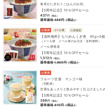
食卓がにぎわうごはんのお供。
【5周年記念】10％OFFセール
437
円
（税込）
通常価格
486
円
（税込）
【送料無料】ちりめんくぎ煮 45g×3個
（メール便 メール便のみ注文・送料無料）
メール便発送
【5周年記念】10％OFFセール
1,512
円
（税込）
通常価格
1,680
円
（税込）
フルーツ甘酒 マンゴー味
（宅配便）
甘酒をあっさりと飲みやすく仕上げました♪
【5周年記念】10％OFFセール
369
円
（税込）
通常価格
410
円
（税込）