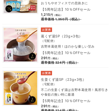
おうちやオフィスでの息抜きに
【5周年記念】10％OFFセール
1,215
円
（税込）
通常価格
1,350
円
（税込）
葛くず湯SP（23g×3包）
（宅配便）
吉野本葛使用！ほのかな優しい甘み
【5周年記念】10％OFFセール
291
円
（税込）
通常価格
324
円
（税込）
生姜くず湯SP（23g×3包）
（宅配便）
不二の生姜くず湯は吉野本葛使用！風邪引き
や食欲の無い時に最適
【5周年記念】10％OFFセール
291
円
（税込）
通常価格
324
円
（税込）