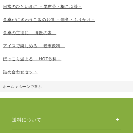
日常のひといきに －昆布茶・梅こぶ茶－
食卓がにぎわうご飯のお供 －佃煮・ふりかけ－
食卓の主役に －御飯の素－
アイスで楽しめる －粉末飲料－
ほっこり温まる －HOT飲料－
詰め合わせセット
ホーム
>
シーンで選ぶ
送料について