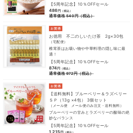
【5周年記念】10％OFFセール
486
円
（税込）
通常価格
540
円
（税込）
お徳用 不二のしいたけ茶 2g×30包
（宅配便）
椎茸茶はお吸い物や中華料理の隠し味に最
適！
【5周年記念】10％OFFセール
874
円
（税込）
通常価格
972
円
（税込）
【送料無料】ブルーベリー＆ラズベリー
ＳＰ（13g ×4包） 3個セット
（メール便 メール便のみ注文・送料無料）
ブルーベリーの甘みとラズベリーの酸味の絶
妙なバランス
【5周年記念】10％OFFセール
1,215
円
（税込）