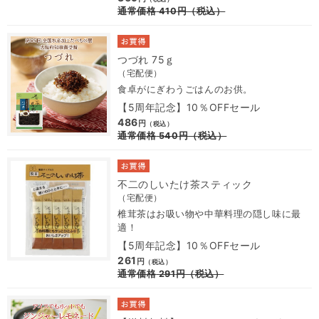
通常価格
410
円
（税込）
つづれ 75ｇ
（宅配便）
食卓がにぎわうごはんのお供。
【5周年記念】10％OFFセール
486
円
（税込）
通常価格
540
円
（税込）
不二のしいたけ茶スティック
（宅配便）
椎茸茶はお吸い物や中華料理の隠し味に最
適！
【5周年記念】10％OFFセール
261
円
（税込）
通常価格
291
円
（税込）