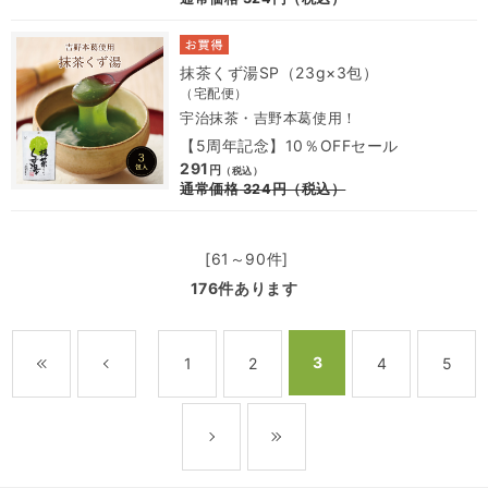
抹茶くず湯SP（23g×3包）
（宅配便）
宇治抹茶・吉野本葛使用！
【5周年記念】10％OFFセール
291
円
（税込）
通常価格
324
円
（税込）
[61～90件]
176
件あります
3
1
2
4
5