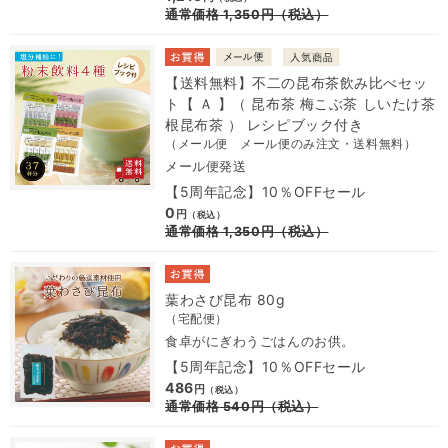
通常価格
1,350
円
（税込）
【送料無料】不二の昆布茶飲み比べセッ
ト【 Ａ 】（ 昆布茶 梅こぶ茶 しいたけ茶
根昆布茶 ） レシピブック付き
（メール便 メール便のみ注文・送料無料）
メール便発送
【5周年記念】10％OFFセール
0
円
（税込）
通常価格
1,350
円
（税込）
葉わさび昆布 80g
（宅配便）
食卓がにぎわうごはんのお供。
【5周年記念】10％OFFセール
486
円
（税込）
通常価格
540
円
（税込）