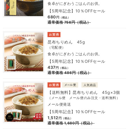
食卓がにぎわうごはんのお供。
【5周年記念】10％OFFセール
680
円
（税込）
通常価格
756
円
（税込）
昆布ちりめん 45g
（宅配便）
食卓がにぎわうごはんのお供。
【5周年記念】10％OFFセール
437
円
（税込）
通常価格
486
円
（税込）
【送料無料】昆布ちりめん 45g×3個
（メール便 メール便のみ注文・送料無料）
メール便発送
【5周年記念】10％OFFセール
1,512
円
（税込）
通常価格
1,680
円
（税込）