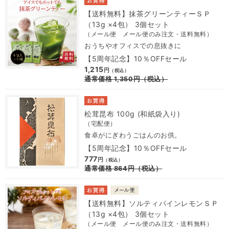
【送料無料】抹茶グリーンティーＳＰ
（13g ×4包） 3個セット
（メール便 メール便のみ注文・送料無料）
おうちやオフィスでの息抜きに
【5周年記念】10％OFFセール
1,215
円
（税込）
通常価格
1,350
円
（税込）
松茸昆布 100g (和紙袋入り)
（宅配便）
食卓がにぎわうごはんのお供。
【5周年記念】10％OFFセール
777
円
（税込）
通常価格
864
円
（税込）
【送料無料】ソルティパインレモンＳＰ
（13g ×4包） 3個セット
（メール便 メール便のみ注文・送料無料）