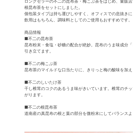
ロングセラーの不二の昆布茶・梅こぶ茶をはじめ、量販店
根昆布茶をセットにしました。
個包装タイプは持ち運びしやすく、オフィスでの息抜きに
飲用はもちろん、調味料としてのご使用もおすすめです。
商品情報
■不二の昆布茶
昆布粉末・食塩・砂糖の配合が絶妙。昆布のうま味成分「
引き立てます。
■不二の梅こぶ茶
昆布茶のマイルドな口当たりに、きりっと梅の酸味を加え
■不二のしいたけ茶
干し椎茸のコクのあるうま味がきいています。椎茸のチッ
がります。
■不二の根昆布茶
道南産の真昆布の根と葉の部分を微粉末にしてバランスよ