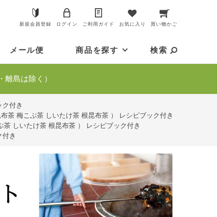
新規会員登録
ログイン
ご利用ガイド
お気に入り
買い物かご
メール便
商品を探す
検索
・離島は除く）
ック付き
布茶 梅こぶ茶 しいたけ茶 根昆布茶 ） レシピブック付き
ぶ茶 しいたけ茶 根昆布茶 ） レシピブック付き
ク付き