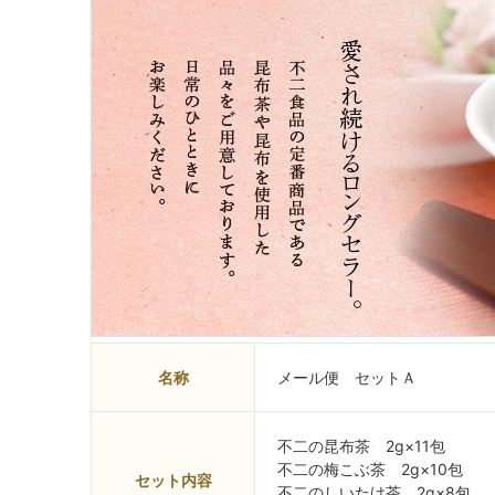
名称
メール便 セットＡ
不二の昆布茶 2g×11包
不二の梅こぶ茶 2g×10包
セット内容
不二のしいたけ茶 2g×8包