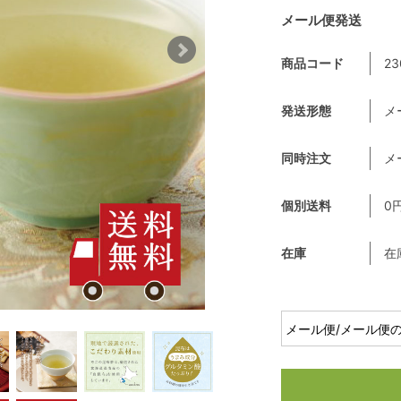
メール便発送
商品コード
23
発送形態
メ
同時注文
メ
個別送料
0
在庫
在