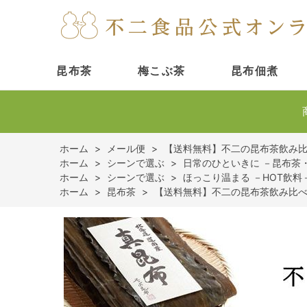
昆布茶
梅こぶ茶
昆布佃煮
ホーム
>
メール便
>
【送料無料】不二の昆布茶飲み比べ
ホーム
>
シーンで選ぶ
>
日常のひといきに －昆布茶
ホーム
>
シーンで選ぶ
>
ほっこり温まる －HOT飲料
ホーム
>
昆布茶
>
【送料無料】不二の昆布茶飲み比べセ