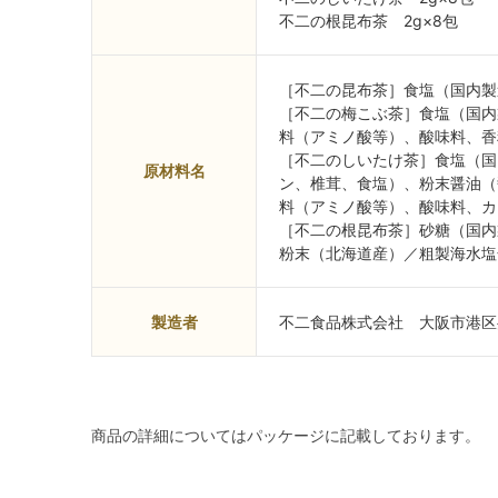
不二の根昆布茶 2g×8包
［不二の昆布茶］食塩（国内製
［不二の梅こぶ茶］食塩（国内
料（アミノ酸等）、酸味料、香
［不二のしいたけ茶］食塩（国
原材料名
ン、椎茸、食塩）、粉末醤油（
料（アミノ酸等）、酸味料、カ
［不二の根昆布茶］砂糖（国内
粉末（北海道産）／粗製海水塩
製造者
不二食品株式会社 大阪市港区弁
商品の詳細についてはパッケージに記載しております。