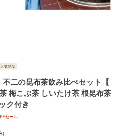
】不二の昆布茶飲み比べセット【
布茶 梅こぶ茶 しいたけ茶 根昆布茶
ブック付き
FFセール
込）