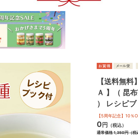
【送料無料
Ａ 】（ 昆
） レシピ
【5周年記念】10％O
0
円
（税込）
通常価格
1,350
円
（税