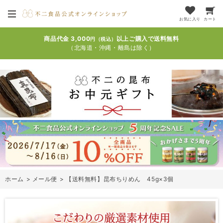
お気に入り
カート
商品代金 3,000
以上ご購入で送料無料
円（税込）
（北海道・沖縄・離島は除く）
ホーム
>
メール便
>
【送料無料】昆布ちりめん 45g×3個