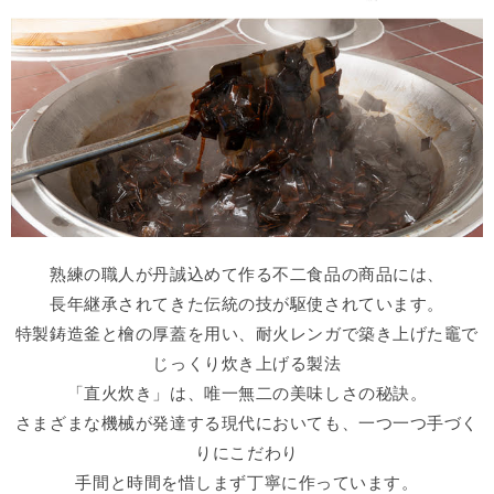
熟練の職人が丹誠込めて作る不二食品の商品には、
長年継承されてきた伝統の技が駆使されています。
特製鋳造釜と檜の厚蓋を用い、耐火レンガで築き上げた竈で
じっくり炊き上げる製法
「直火炊き」は、唯一無二の美味しさの秘訣。
さまざまな機械が発達する現代においても、一つ一つ手づく
りにこだわり
手間と時間を惜しまず丁寧に作っています。