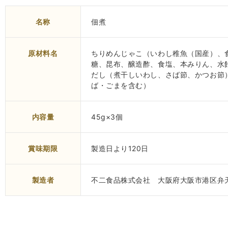
名称
佃煮
原材料名
ちりめんじゃこ（いわし稚魚（国産）、
糖、昆布、醸造酢、食塩、本みりん、水
だし（煮干しいわし、さば節、かつお節
ば・ごまを含む）
内容量
45g×3個
賞味期限
製造日より120日
製造者
不二食品株式会社 大阪府大阪市港区弁天