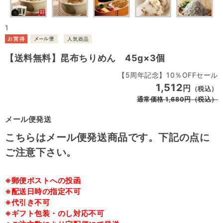
1
【送料無料】昆布ちりめん 45g×3個
【5周年記念】10％OFFセール
1,512
円
（税込）
通常価格
1,680
円
（税込）
メール便発送
こちらはメール便発送商品です。下記の点に
ご注意下さい。
※郵便ポストへの投函
※配送日時の指定不可
※代引き不可
※ギフト包装・のし対応不可