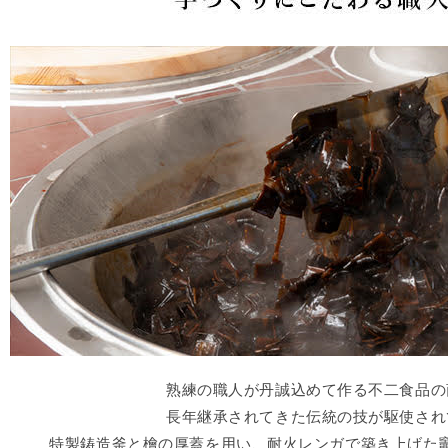
熟練の職人が丹誠込めて作る不二食品の
長年継承されてきた伝統の技が駆使され
特製鋳造釜と檜の厚蓋を用い、耐火レンガで築き上げた