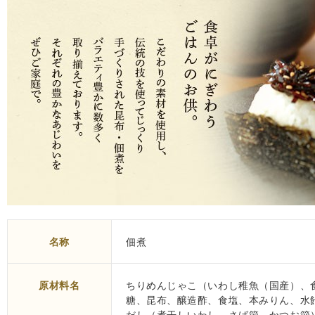
名称
佃煮
原材料名
ちりめんじゃこ（いわし稚魚（国産）、
糖、昆布、醸造酢、食塩、本みりん、水
だし（煮干しいわし、さば節、かつお節