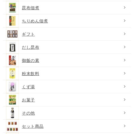
昆布佃煮
ちりめん佃煮
ギフト
だし昆布
御飯の素
粉末飲料
くず湯
お菓子
その他
セット商品