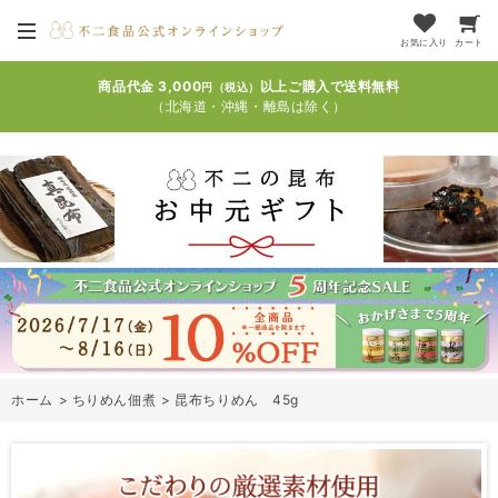
お気に入り
カート
商品代金 3,000
以上ご購入で送料無料
円（税込）
（北海道・沖縄・離島は除く）
ホーム
>
ちりめん佃煮
>
昆布ちりめん 45g