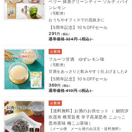
ベリー 抹茶グリーンティー ソルティパイ
ンレモン
（宅配便）
おうちやオフィスでの息抜きに
【5周年記念】10％OFFセール
291
円
（税込）
通常価格
324
円
（税込）
フルーツ甘酒 ゆずレモン味
（宅配便）
甘酒をあっさりと飲みやすく仕上げました♪
【5周年記念】10％OFFセール
369
円
（税込）
通常価格
410
円
（税込）
【送料無料】お酒のお供セット （ 細切汐
吹昆布 椎茸旨煮 辛子高菜昆布 こぶっこ
昆布茶味 梅こぶ茶味）
（メール便 メール便のみ注文・送料無料）