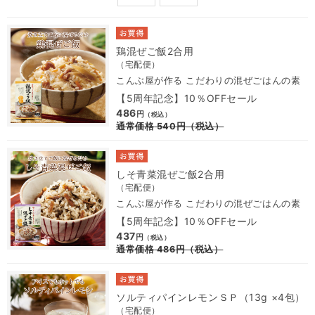
鶏混ぜご飯2合用
（宅配便）
こんぶ屋が作る こだわりの混ぜごはんの素
【5周年記念】10％OFFセール
486
円
（税込）
通常価格
540
円
（税込）
しそ青菜混ぜご飯2合用
（宅配便）
こんぶ屋が作る こだわりの混ぜごはんの素
【5周年記念】10％OFFセール
437
円
（税込）
通常価格
486
円
（税込）
ソルティパインレモンＳＰ（13g ×4包）
（宅配便）