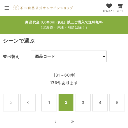
お気に入り
カート
商品代金 3,000
以上ご購入で送料無料
円（税込）
（北海道・沖縄・離島は除く）
シーンで選ぶ
並べ替え
[31～60件]
176
件あります
2
1
3
4
5