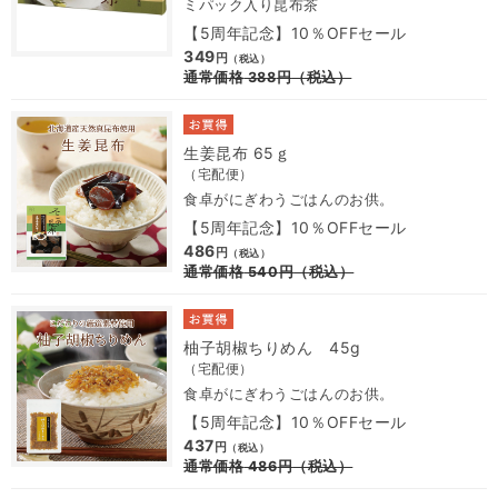
ミパック入り昆布茶
【5周年記念】10％OFFセール
349
円
（税込）
通常価格
388
円
（税込）
生姜昆布 65ｇ
（宅配便）
食卓がにぎわうごはんのお供。
【5周年記念】10％OFFセール
486
円
（税込）
通常価格
540
円
（税込）
柚子胡椒ちりめん 45g
（宅配便）
食卓がにぎわうごはんのお供。
【5周年記念】10％OFFセール
437
円
（税込）
通常価格
486
円
（税込）