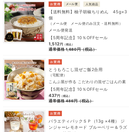
【送料無料】柚子胡椒ちりめん 45g×3
個
（メール便 メール便のみ注文・送料無料）
メール便発送
【5周年記念】10％OFFセール
1,512
円
（税込）
通常価格
1,680
円
（税込）
とうもろこし混ぜご飯2合用
（宅配便）
こんぶ屋が作る こだわりの混ぜごはんの素
【5周年記念】10％OFFセール
437
円
（税込）
通常価格
486
円
（税込）
バラエティパックＳＰ（13g ×4種） ジ
ンジャーレモネード ブルーベリー＆ラズ