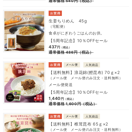
通常価格
540
円
（税込）
生姜ちりめん 45g
（宅配便）
食卓がにぎわうごはんのお供。
【5周年記念】10％OFFセール
437
円
（税込）
通常価格
486
円
（税込）
【送料無料】浪花錦(鰹昆布) 70ｇ×2
（メール便 メール便のみ注文・送料無料）
メール便発送
【5周年記念】10％OFFセール
1,440
円
（税込）
通常価格
1,600
円
（税込）
【送料無料】椎茸昆布 65ｇ×2
（メール便 メール便のみ注文・送料無料）