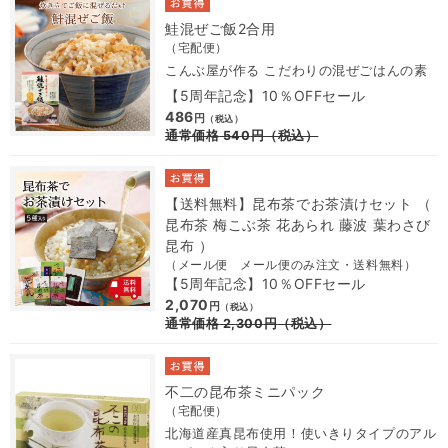
鮭混ぜご飯2合用
（宅配便）
こんぶ屋が作る こだわりの混ぜごはんの素
【5周年記念】10％OFFセール
486
円
（税込）
通常価格
540
円
（税込）
【送料無料】昆布茶でお茶漬けセット （
昆布茶 梅こぶ茶 花あられ 藤波 葉わさび
昆布 ）
（メール便 メール便のみ注文・送料無料）
【5周年記念】10％OFFセール
2,070
円
（税込）
通常価格
2,300
円
（税込）
不二の昆布茶ミニパック
（宅配便）
北海道産真昆布使用！使いきりタイプのアル