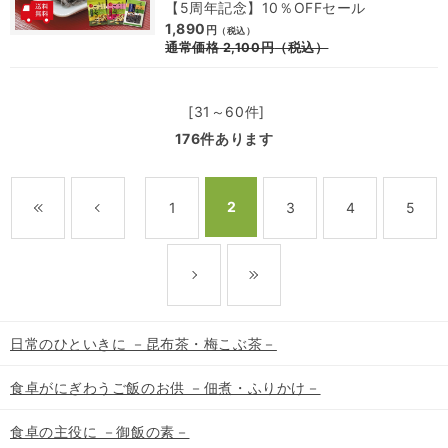
【5周年記念】10％OFFセール
1,890
円
（税込）
通常価格
2,100
円
（税込）
[31～60件]
176
件あります
2
1
3
4
5
日常のひといきに －昆布茶・梅こぶ茶－
食卓がにぎわうご飯のお供 －佃煮・ふりかけ－
食卓の主役に －御飯の素－