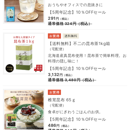
おうちやオフィスでの息抜きに
【5周年記念】10％OFFセール
291
円
（税込）
通常価格
324
円
（税込）
【送料無料】不二の昆布茶1kg箱
（宅配便）
北海道産真昆布使用！昆布茶で簡単料理。お
料理の隠し味に！
【5周年記念】10％OFFセール
3,132
円
（税込）
通常価格
3,480
円
（税込）
椎茸昆布 65ｇ
（宅配便）
食卓がにぎわうごはんのお供。
【5周年記念】10％OFFセール
486
円
（税込）