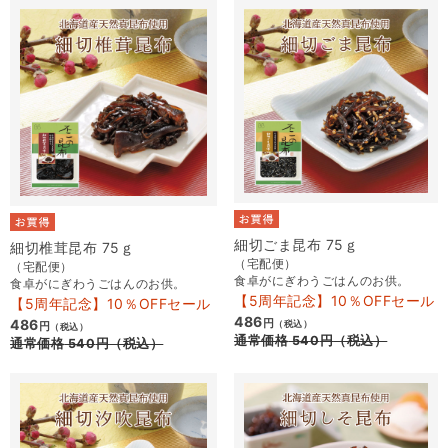
細切ごま昆布 75ｇ
細切椎茸昆布 75ｇ
（宅配便）
（宅配便）
食卓がにぎわうごはんのお供。
食卓がにぎわうごはんのお供。
【5周年記念】10％OFFセール
【5周年記念】10％OFFセール
486
486
円
（税込）
円
（税込）
通常価格
540
円
（税込）
通常価格
540
円
（税込）