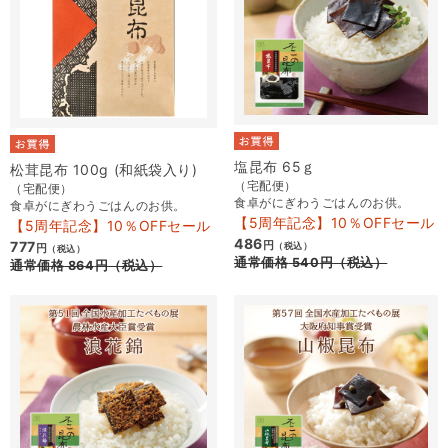
塩昆布 65ｇ
松茸昆布 100g (和紙袋入り)
（宅配便）
（宅配便）
食卓がにぎわうごはんのお供。
食卓がにぎわうごはんのお供。
【5周年記念】10％OFFセール
【5周年記念】10％OFFセール
486
777
円
（税込）
円
（税込）
通常価格
540
円
（税込）
通常価格
864
円
（税込）