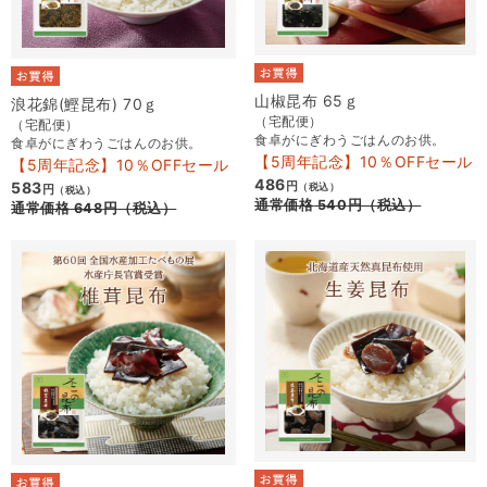
山椒昆布 65ｇ
浪花錦(鰹昆布) 70ｇ
（宅配便）
（宅配便）
食卓がにぎわうごはんのお供。
食卓がにぎわうごはんのお供。
【5周年記念】10％OFFセール
【5周年記念】10％OFFセール
486
583
円
（税込）
円
（税込）
通常価格
540
円
（税込）
通常価格
648
円
（税込）