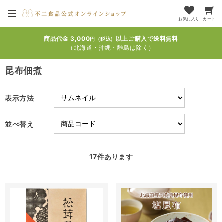
お気に入り
カート
商品代金 3,000
以上ご購入で送料無料
円（税込）
（北海道・沖縄・離島は除く）
昆布佃煮
表示方法
並べ替え
17
件あります