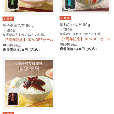
葉わさび昆布 80g
辛子高菜昆布 80ｇ
（宅配便）
（宅配便）
食卓がにぎわうごはんのお供。
食卓がにぎわうごはんのお供。
【5周年記念】10％OFFセール
【5周年記念】10％OFFセール
486
486
円
（税込）
円
（税込）
通常価格
540
円
（税込）
通常価格
540
円
（税込）