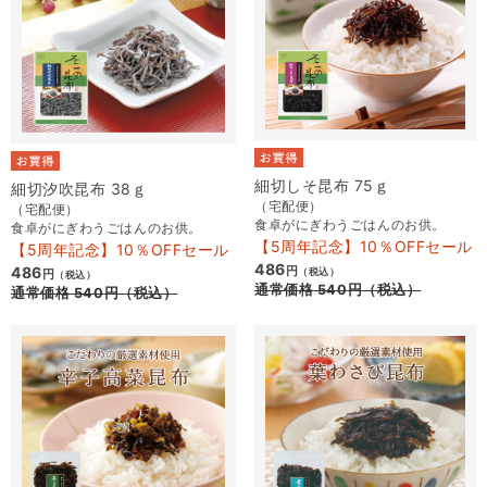
細切しそ昆布 75ｇ
細切汐吹昆布 38ｇ
（宅配便）
（宅配便）
食卓がにぎわうごはんのお供。
食卓がにぎわうごはんのお供。
【5周年記念】10％OFFセール
【5周年記念】10％OFFセール
486
486
円
（税込）
円
（税込）
通常価格
540
円
（税込）
通常価格
540
円
（税込）