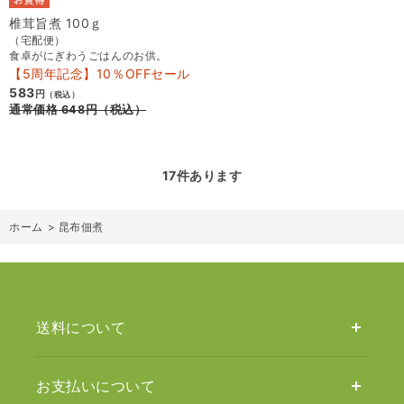
椎茸旨煮 100ｇ
（宅配便）
食卓がにぎわうごはんのお供。
【5周年記念】10％OFFセール
583
円
（税込）
通常価格
648
円
（税込）
17
件あります
ホーム
>
昆布佃煮
送料について
お支払いについて