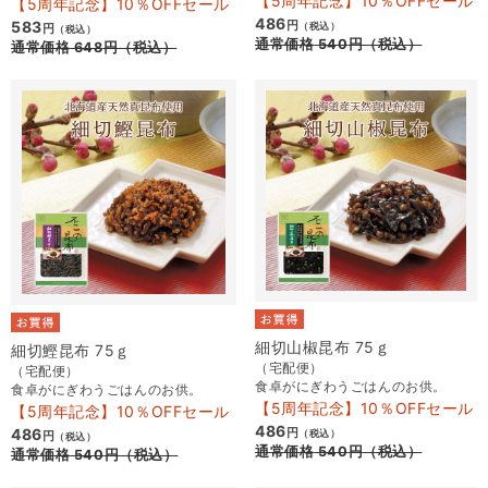
【5周年記念】10％OFFセール
【5周年記念】10％OFFセール
486
583
円
（税込）
円
（税込）
通常価格
540
円
（税込）
通常価格
648
円
（税込）
細切山椒昆布 75ｇ
細切鰹昆布 75ｇ
（宅配便）
（宅配便）
食卓がにぎわうごはんのお供。
食卓がにぎわうごはんのお供。
【5周年記念】10％OFFセール
【5周年記念】10％OFFセール
486
486
円
（税込）
円
（税込）
通常価格
540
円
（税込）
通常価格
540
円
（税込）