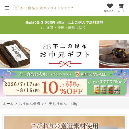
お気に入り
カート
商品代金 3,000
以上ご購入で送料無料
円（税込）
（北海道・沖縄・離島は除く）
ホーム
>
ちりめん佃煮
>
生姜ちりめん 45g