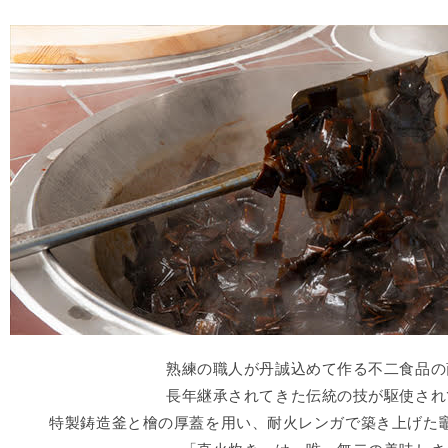
熟練の職人が丹誠込めて作る不二食品の
長年継承されてきた伝統の技が駆使され
特製鋳造釜と檜の厚蓋を用い、耐火レンガで築き上げた