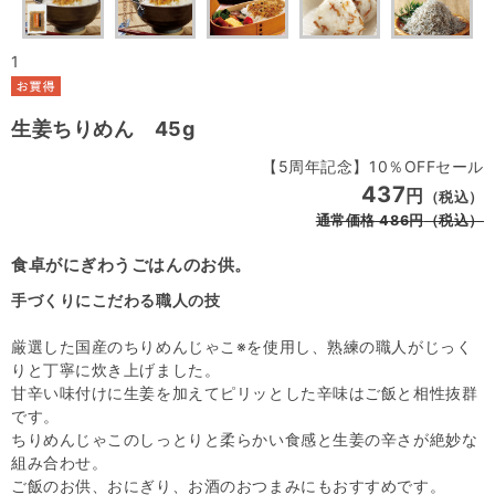
1
生姜ちりめん 45g
【5周年記念】10％OFFセール
437
円
（税込）
通常価格
486
円
（税込）
食卓がにぎわうごはんのお供。
手づくりにこだわる職人の技
厳選した国産のちりめんじゃこ※を使用し、熟練の職人がじっく
りと丁寧に炊き上げました。
甘辛い味付けに生姜を加えてピリッとした辛味はご飯と相性抜群
です。
ちりめんじゃこのしっとりと柔らかい食感と生姜の辛さが絶妙な
組み合わせ。
ご飯のお供、おにぎり、お酒のおつまみにもおすすめです。