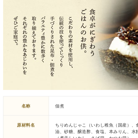
名称
佃煮
原材料名
ちりめんじゃこ（いわし稚魚（国産）、
油、砂糖、醸造酢、食塩、本みりん、水
（煮干しいわし、さば節、かつお節）、