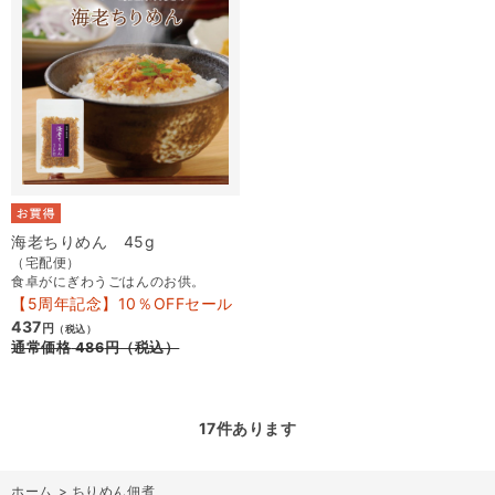
海老ちりめん 45g
（宅配便）
食卓がにぎわうごはんのお供。
【5周年記念】10％OFFセール
437
円
（税込）
通常価格
486
円
（税込）
17
件あります
ホーム
>
ちりめん佃煮