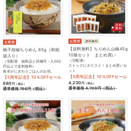
【送料無料】ちりめん山椒45g
柚子胡椒ちりめん 85g（和紙
10個セット まとめ買い
袋入り）
（宅配便）
（宅配便 他商品と同梱可・3,000
ストックにオススメ！まとめ買いセ
円以上で送料無料）
ット
食卓がにぎわうごはんのお供。
【5周年記念】10％OFFセール
【5周年記念】10％OFFセール
4,230
680
円
円
（税込）
（税込）
通常価格
4,700
円
（税込）
通常価格
756
円
（税込）