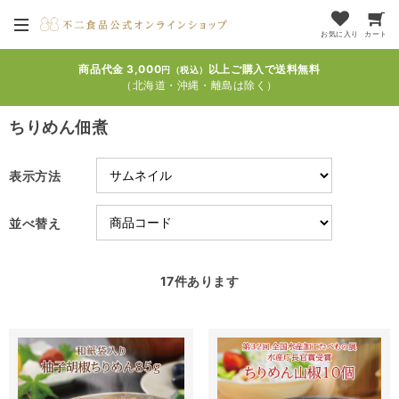
お気に入り
カート
商品代金 3,000
以上ご購入で送料無料
円（税込）
（北海道・沖縄・離島は除く）
ちりめん佃煮
表示方法
並べ替え
17
件あります