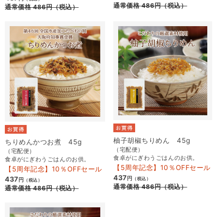
通常価格
486
円
（税込）
通常価格
486
円
（税込）
柚子胡椒ちりめん 45g
ちりめんかつお煮 45g
（宅配便）
（宅配便）
食卓がにぎわうごはんのお供。
食卓がにぎわうごはんのお供。
【5周年記念】10％OFFセール
【5周年記念】10％OFFセール
437
437
円
（税込）
円
（税込）
通常価格
486
円
（税込）
通常価格
486
円
（税込）