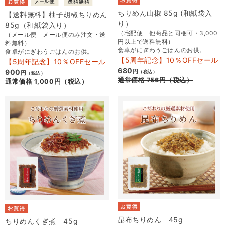
ちりめん山椒 85g (和紙袋入
【送料無料】柚子胡椒ちりめん
り）
85g（和紙袋入り）
（宅配便 他商品と同梱可・3,000
（メール便 メール便のみ注文・送
円以上で送料無料）
料無料）
食卓がにぎわうごはんのお供。
食卓がにぎわうごはんのお供。
【5周年記念】10％OFFセール
【5周年記念】10％OFFセール
680
900
円
（税込）
円
（税込）
通常価格
756
円
（税込）
通常価格
1,000
円
（税込）
昆布ちりめん 45g
ちりめんくぎ煮 45g