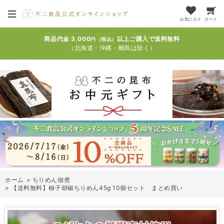
お気に入り
カート
商品代金 3,000
以上ご購入で送料無料
円（税込）
（北海道・沖縄・離島は除く）
ホーム
>
ちりめん佃煮
>
【送料無料】柚子胡椒ちりめん45g 10個セット まとめ買い