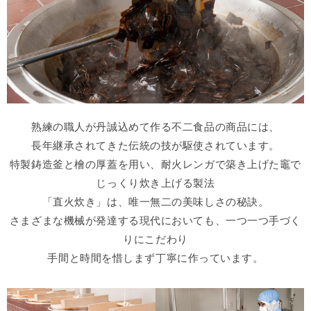
熟練の職人が丹誠込めて作る不二食品の商品には、
長年継承されてきた伝統の技が駆使されています。
特製鋳造釜と檜の厚蓋を用い、耐火レンガで築き上げた竈で
じっくり炊き上げる製法
「直火炊き」は、唯一無二の美味しさの秘訣。
さまざまな機械が発達する現代においても、一つ一つ手づく
りにこだわり
手間と時間を惜しまず丁寧に作っています。