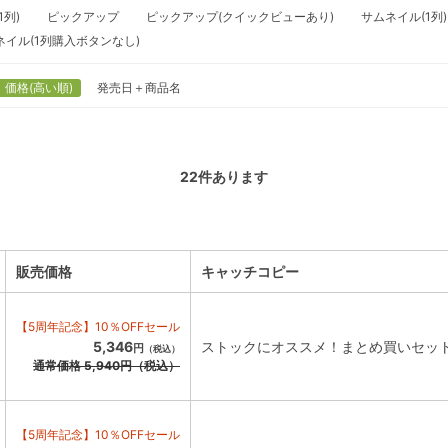
1列)
ピックアップ
ピックアップ(クイックビューあり)
サムネイル(1列)
ネイル(1列購入ボタンなし)
価格(高い順)
発売日＋商品名
22
件あります
販売価格
キャッチコピー
【5周年記念】10％OFFセール
5,346
ストックにオススメ！まとめ買いセッ
円
（税込）
通常価格
5,940
円
（税込）
【5周年記念】10％OFFセール