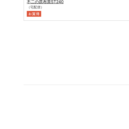
不二の昆布茶ST240
（宅配便）