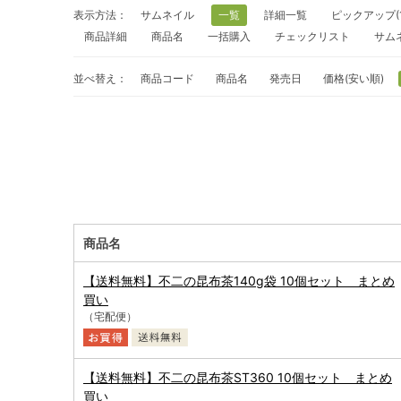
表示方法：
サムネイル
一覧
詳細一覧
ピックアップ(
商品詳細
商品名
一括購入
チェックリスト
サム
並べ替え：
商品コード
商品名
発売日
価格(安い順)
商品名
【送料無料】不二の昆布茶140g袋 10個セット まとめ
買い
（宅配便）
【送料無料】不二の昆布茶ST360 10個セット まとめ
買い