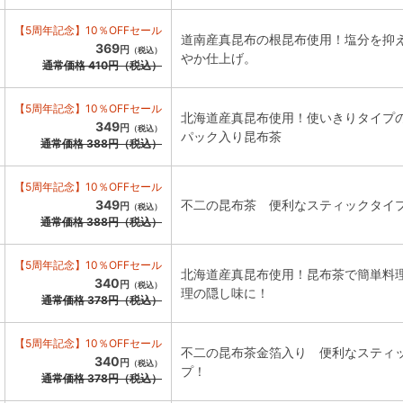
【5周年記念】10％OFFセール
道南産真昆布の根昆布使用！塩分を抑
369
円
（税込）
やか仕上げ。
通常価格
410
円
（税込）
【5周年記念】10％OFFセール
北海道産真昆布使用！使いきりタイプ
349
円
（税込）
パック入り昆布茶
通常価格
388
円
（税込）
【5周年記念】10％OFFセール
349
不二の昆布茶 便利なスティックタイ
円
（税込）
通常価格
388
円
（税込）
【5周年記念】10％OFFセール
北海道産真昆布使用！昆布茶で簡単料
340
円
（税込）
理の隠し味に！
通常価格
378
円
（税込）
【5周年記念】10％OFFセール
不二の昆布茶金箔入り 便利なスティ
340
円
（税込）
プ！
通常価格
378
円
（税込）