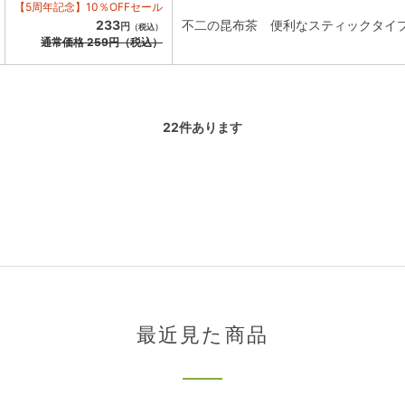
【5周年記念】10％OFFセール
233
不二の昆布茶 便利なスティックタイ
円
（税込）
通常価格
259
円
（税込）
22
件あります
最近見た商品