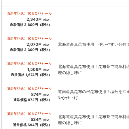
【5周年記念】10％OFFセール
2,340
円
（税込）
通常価格
2,600
円
（税込）
【5周年記念】10％OFFセール
2,070
北海道産真昆布使用 使いやすい分包
円
（税込）
通常価格
2,300
円
（税込）
【5周年記念】10％OFFセール
北海道産真昆布使用！昆布茶で簡単料
1,506
円
（税込）
理の隠し味に！
通常価格
1,674
円
（税込）
【5周年記念】10％OFFセール
道南産真昆布の根昆布使用！塩分を抑
874
円
（税込）
やか仕上げ。
通常価格
972
円
（税込）
【5周年記念】10％OFFセール
北海道産真昆布使用！昆布茶で簡単料
534
円
（税込）
理の隠し味に！
通常価格
594
円
（税込）