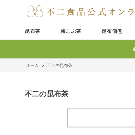
昆布茶
梅こぶ茶
昆布佃煮
ホーム
>
不二の昆布茶
不二の昆布茶