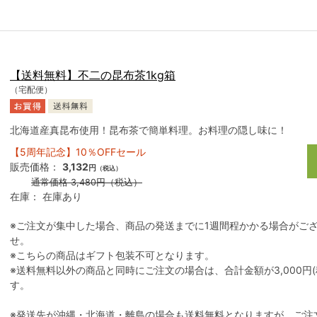
【送料無料】不二の昆布茶1kg箱
（宅配便）
北海道産真昆布使用！昆布茶で簡単料理。お料理の隠し味に！
【5周年記念】10％OFFセール
販売価格：
3,132
円
（税込）
通常価格
3,480
円
（税込）
在庫：
在庫あり
※ご注文が集中した場合、商品の発送までに1週間程かかる場合がご
せ。
※こちらの商品はギフト包装不可となります。
※送料無料以外の商品と同時にご注文の場合は、合計金額が3,000円
す。
※発送先が沖縄・北海道・離島の場合も送料無料となりますが、ご注