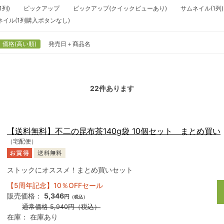
1列)
ピックアップ
ピックアップ(クイックビューあり)
サムネイル(1列)
ネイル(1列購入ボタンなし)
価格(高い順)
発売日＋商品名
22
件あります
【送料無料】不二の昆布茶140g袋 10個セット まとめ買い
（宅配便）
ストックにオススメ！まとめ買いセット
【5周年記念】10％OFFセール
販売価格：
5,346
円
（税込）
通常価格
5,940
円
（税込）
在庫：
在庫あり