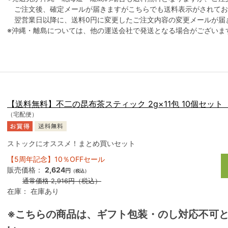
ご注文後、確定メールが届きますがこちらでも送料表示がされてお
翌営業日以降に、送料0円に変更したご注文内容の変更メールが届
※沖縄・離島については、他の運送会社で発送となる場合がございま
【送料無料】不二の昆布茶スティック 2g×11包 10個セッ
（宅配便）
ストックにオススメ！まとめ買いセット
【5周年記念】10％OFFセール
販売価格：
2,624
円
（税込）
通常価格
2,916
円
（税込）
在庫：
在庫あり
※こちらの商品は、ギフト包装・のし対応不可