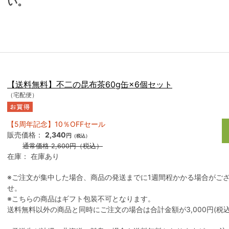
い。
【送料無料】不二の昆布茶60g缶×6個セット
（宅配便）
【5周年記念】10％OFFセール
販売価格：
2,340
円
（税込）
通常価格
2,600
円
（税込）
在庫：
在庫あり
※ご注文が集中した場合、商品の発送までに1週間程かかる場合がご
せ。
※こちらの商品はギフト包装不可となります。
送料無料以外の商品と同時にご注文の場合は合計金額が3,000円(税