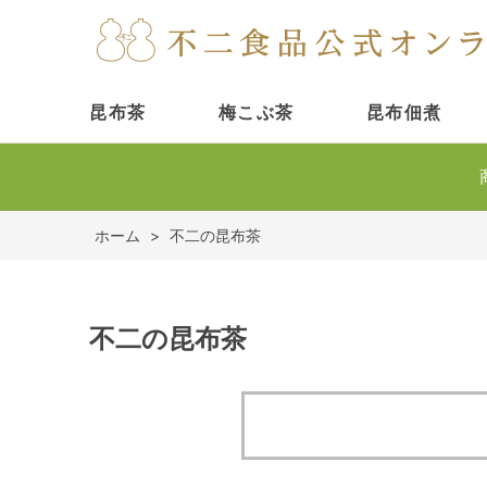
昆布茶
梅こぶ茶
昆布佃煮
ホーム
>
不二の昆布茶
不二の昆布茶