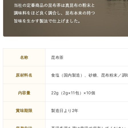
名称
昆布茶
原材料名
食塩（国内製造）、砂糖、昆布粉末／調
内容量
22g（2g×11包）×10個
賞味期限
製造日より2年