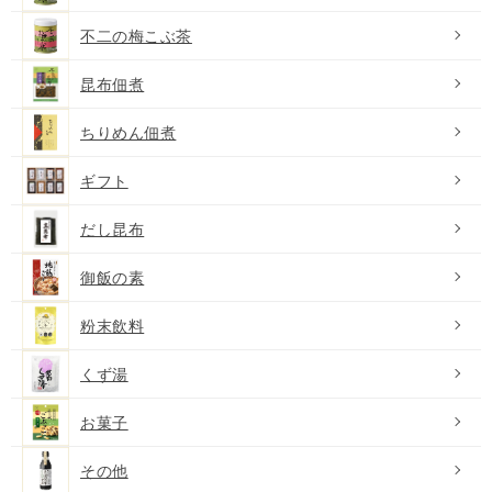
不二の梅こぶ茶
昆布佃煮
ちりめん佃煮
ギフト
だし昆布
御飯の素
粉末飲料
くず湯
お菓子
その他