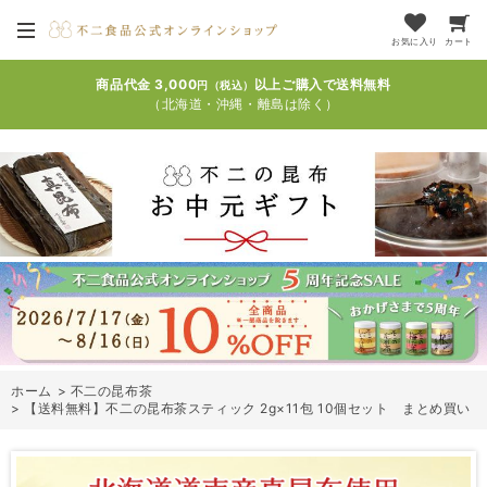
お気に入り
カート
商品代金 3,000
以上ご購入で送料無料
円（税込）
（北海道・沖縄・離島は除く）
ホーム
>
不二の昆布茶
>
【送料無料】不二の昆布茶スティック 2g×11包 10個セット まとめ買い