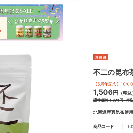
不二の昆布茶
【5周年記念】10％O
1,506
円
（税込
通常価格
1,674
円
（税
北海道産真昆布使
商品コード
10