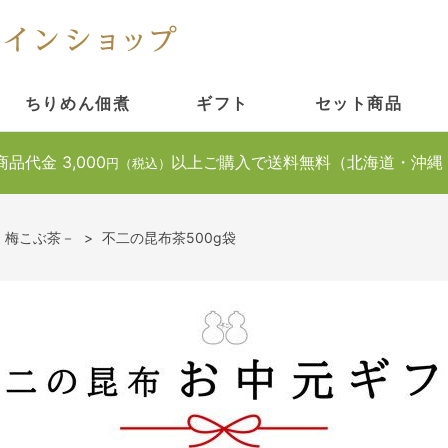
ちりめん佃煮
ギフト
セット商品
商品代金 3,000
以上ご購入で送料無料（北海道・沖縄
円（税込）
・梅こぶ茶－
>
不二の昆布茶500g袋