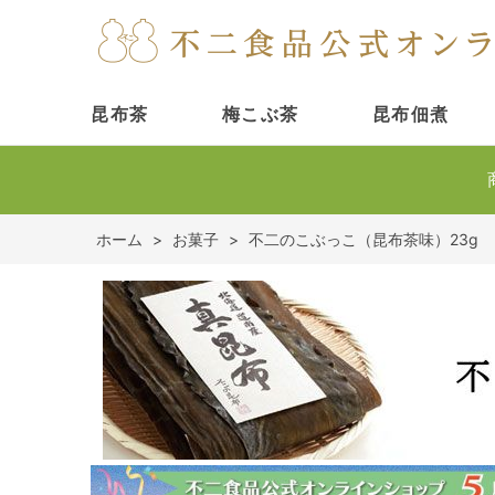
昆布茶
梅こぶ茶
昆布佃煮
ホーム
>
お菓子
>
不二のこぶっこ（昆布茶味）23g