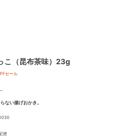
っこ（昆布茶味）23g
FFセール
）
まらない揚げおかき。
1030
配便