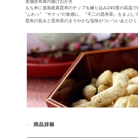
老舗昆布屋の揚げおかき
もち米に道南産真昆布のチップを練り込み240度の高温で
”ふわっ” ”サクッ”の食感に、『不二の昆布茶』をまぶし
昆布の旨みと昆布茶のまろやかな塩味がついついあとひく