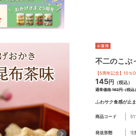
不二のこぶ
【5周年記念】10％O
145
円
（税込）
通常価格
162
円
（税込
ふわサク食感が止
商品コード
51
発送形態
宅