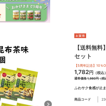
【送料無料】
セット
【5周年記念】10％O
1,782
円
（税込
通常価格
1,980
円
（税
ふわサク食感が止
商品コード
23