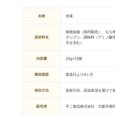
名称
米菓
植物油脂（国内製造）、もち
原材料名
デンプン、調味料（アミノ酸
豆を含む）
内容量
23g×12個
賞味期限
製造日より4ヶ月
保存方法
直射日光、高温多湿を避けて
販売者
不二食品株式会社 大阪市港区