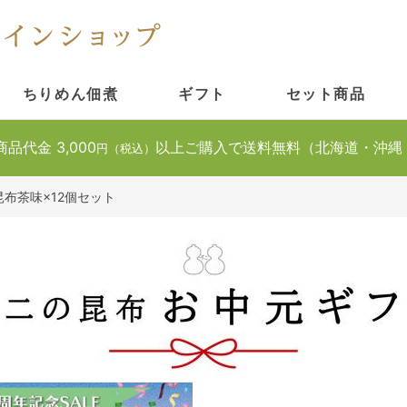
ちりめん佃煮
ギフト
セット商品
商品代金 3,000
以上ご購入で送料無料（北海道・沖縄
円（税込）
布茶味×12個セット