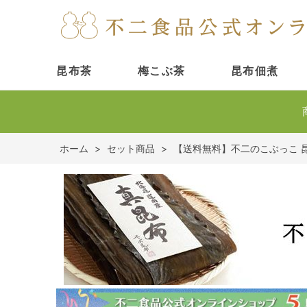
昆布茶
梅こぶ茶
昆布佃煮
ホーム
>
セット商品
>
【送料無料】不二のこぶっこ 昆