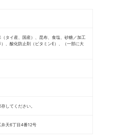
米（タイ産、国産）、昆布、食塩、砂糖／加工
等）、酸化防止剤（ビタミンE）、（一部に大
保存してください。
弁天6丁目4番12号