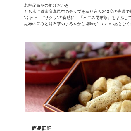
老舗昆布屋の揚げおかき
もち米に道南産真昆布のチップを練り込み240度の高温で
”ふわっ” ”サクッ”の食感に、『不二の昆布茶』をまぶし
昆布の旨みと昆布茶のまろやかな塩味がついついあとひく