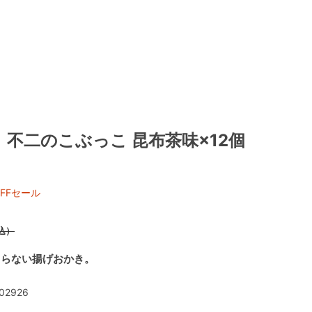
不二のこぶっこ 昆布茶味×12個
FFセール
）
込）
まらない揚げおかき。
02926