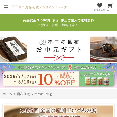
お気に入り
カート
商品代金 3,000
以上ご購入で送料無料
円（税込）
（北海道・沖縄・離島は除く）
ホーム
>
昆布佃煮
>
つづれ 75ｇ