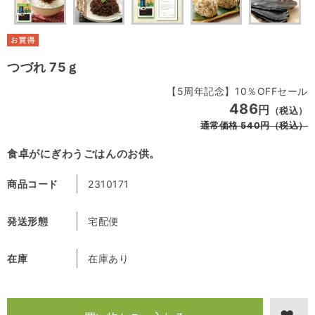
つづれ 75ｇ
【5周年記念】10％OFFセール
486
円
（税込）
通常価格
540
円
（税込）
食卓がにぎわうごはんのお供。
商品コード
2310171
発送形態
宅配便
在庫
在庫あり