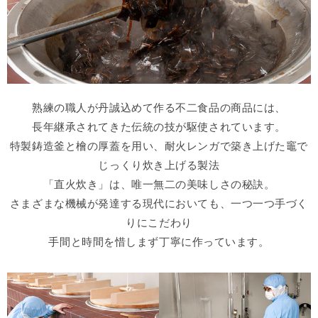
熟練の職人が丹誠込めて作る不二食品の商品には、
長年継承されてきた伝統の技が駆使されています。
特製鋳造釜と檜の厚蓋を用い、耐火レンガで築き上げた竈で
じっくり炊き上げる製法
「直火炊き」は、唯一無二の美味しさの秘訣。
さまざまな機械が発達する現代においても、一つ一つ手づく
りにこだわり
手間と時間を惜しまず丁寧に作っています。