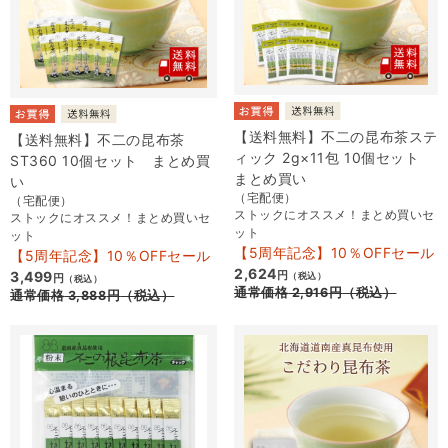
【送料無料】不二の昆布茶ステ
【送料無料】不二の昆布茶
ィック 2g×11包 10個セット
ST360 10個セット まとめ買
まとめ買い
い
（宅配便）
（宅配便）
ストックにオススメ！まとめ買いセ
ストックにオススメ！まとめ買いセ
ット
ット
【5周年記念】10％OFFセール
【5周年記念】10％OFFセール
2,624
3,499
円
（税込）
円
（税込）
通常価格
2,916
円
（税込）
通常価格
3,888
円
（税込）