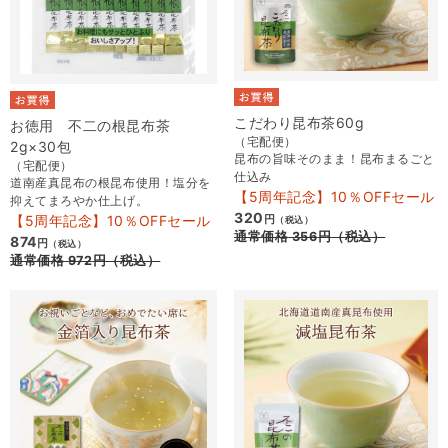
こだわり昆布茶60g
お徳用 不二の根昆布茶
（宅配便）
2g×30包
昆布の旨味そのまま！昆布まるごと
（宅配便）
仕込み
道南産真昆布の根昆布使用！塩分を
【5周年記念】10％OFFセール
抑えてまろやか仕上げ。
320
【5周年記念】10％OFFセール
円
（税込）
通常価格
356
円
（税込）
874
円
（税込）
通常価格
972
円
（税込）