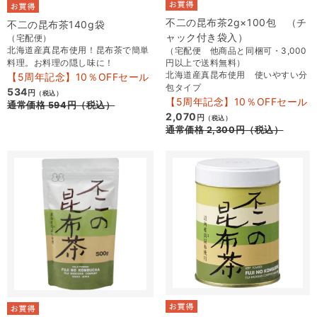
不二の昆布茶2g×100包 （チ
不二の昆布茶140g袋
ャック付き袋入）
（宅配便）
北海道産真昆布使用！昆布茶で簡単
（宅配便 他商品と同梱可・3,000
料理。お料理の隠し味に！
円以上で送料無料）
北海道産真昆布使用 使いやすい分
【5周年記念】10％OFFセール
包タイプ
534
円
（税込）
【5周年記念】10％OFFセール
通常価格
594
円
（税込）
2,070
円
（税込）
通常価格
2,300
円
（税込）