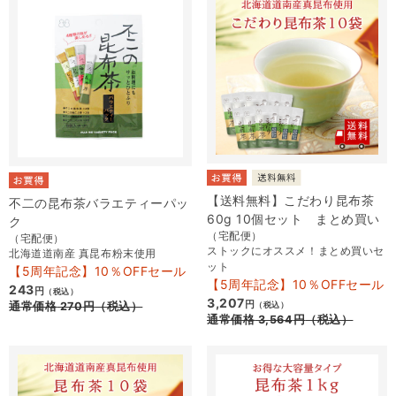
【送料無料】こだわり昆布茶
不二の昆布茶バラエティーパッ
60g 10個セット まとめ買い
ク
（宅配便）
（宅配便）
ストックにオススメ！まとめ買いセ
北海道道南産 真昆布粉末使用
ット
【5周年記念】10％OFFセール
【5周年記念】10％OFFセール
243
円
（税込）
3,207
円
通常価格
270
円
（税込）
（税込）
通常価格
3,564
円
（税込）