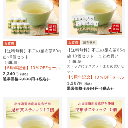
【送料無料】不二の昆布茶65g
【送料無料】不二の昆布茶60g
袋 10個セット まとめ買い
缶×6個セット
（宅配便）
（宅配便）
ストックにオススメ！まとめ買いセ
【5周年記念】10％OFFセール
ット
2,340
円
（税込）
【5周年記念】10％OFFセール
通常価格
2,600
円
（税込）
3,207
円
（税込）
通常価格
3,564
円
（税込）