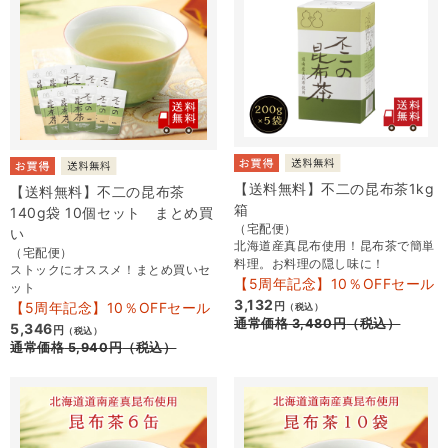
【送料無料】不二の昆布茶1kg
【送料無料】不二の昆布茶
箱
140g袋 10個セット まとめ買
（宅配便）
い
北海道産真昆布使用！昆布茶で簡単
（宅配便）
料理。お料理の隠し味に！
ストックにオススメ！まとめ買いセ
【5周年記念】10％OFFセール
ット
3,132
【5周年記念】10％OFFセール
円
（税込）
通常価格
3,480
円
（税込）
5,346
円
（税込）
通常価格
5,940
円
（税込）