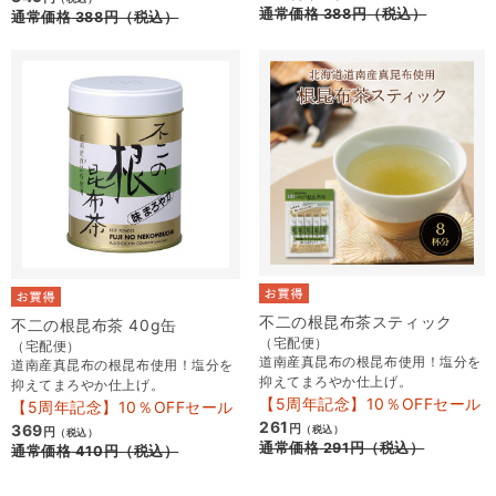
通常価格
388
円
（税込）
通常価格
388
円
（税込）
不二の根昆布茶スティック
不二の根昆布茶 40g缶
（宅配便）
（宅配便）
道南産真昆布の根昆布使用！塩分を
道南産真昆布の根昆布使用！塩分を
抑えてまろやか仕上げ。
抑えてまろやか仕上げ。
【5周年記念】10％OFFセール
【5周年記念】10％OFFセール
261
369
円
（税込）
円
（税込）
通常価格
291
円
（税込）
通常価格
410
円
（税込）