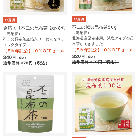
不二の減塩昆布茶50g
金箔入り不二の昆布茶 2g×8包
（宅配便）
（宅配便）
北海道産昆布使用、減塩タイプの昆
不二の昆布茶金箔入り 便利なステ
布茶ができました
ィックタイプ！
【5周年記念】10％OFFセール
【5周年記念】10％OFFセール
320
340
円
（税込）
円
（税込）
通常価格
356
円
（税込）
通常価格
378
円
（税込）