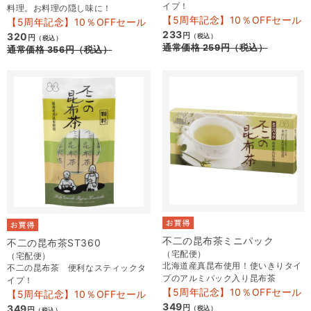
イプ！
料理。お料理の隠し味に！
【5周年記念】10％OFFセール
【5周年記念】10％OFFセール
233
320
円
（税込）
円
（税込）
通常価格
259
円
（税込）
通常価格
356
円
（税込）
不二の昆布茶ミニパック
不二の昆布茶ST360
（宅配便）
（宅配便）
北海道産真昆布使用！使いきりタイ
不二の昆布茶 便利なスティックタ
プのアルミパック入り昆布茶
イプ！
【5周年記念】10％OFFセール
【5周年記念】10％OFFセール
349
349
円
（税込）
円
（税込）