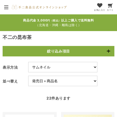
お気に入り
カート
商品代金 3,000
以上ご購入で送料無料
円（税込）
（北海道・沖縄・離島は除く）
不二の昆布茶
絞り込み項目
表示方法
並べ替え
22
件あります