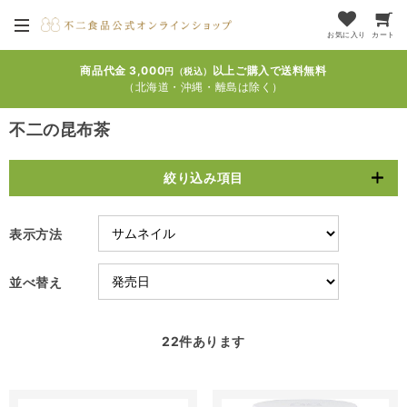
お気に入り
カート
商品代金 3,000
以上ご購入で送料無料
円（税込）
（北海道・沖縄・離島は除く）
不二の昆布茶
絞り込み項目
表示方法
並べ替え
22
件あります