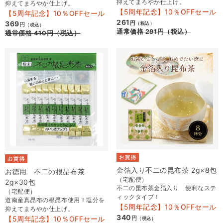
抑えてまろやか仕上げ。
抑えてまろやか仕上げ。
【5周年記念】10％OFFセール
【5周年記念】10％OFFセール
261
369
円
（税込）
円
（税込）
通常価格
291
円
（税込）
通常価格
410
円
（税込）
金箔入り不二の昆布茶 2g×8包
お徳用 不二の根昆布茶
（宅配便）
2g×30包
不二の昆布茶金箔入り 便利なステ
（宅配便）
ィックタイプ！
道南産真昆布の根昆布使用！塩分を
【5周年記念】10％OFFセール
抑えてまろやか仕上げ。
340
【5周年記念】10％OFFセール
円
（税込）