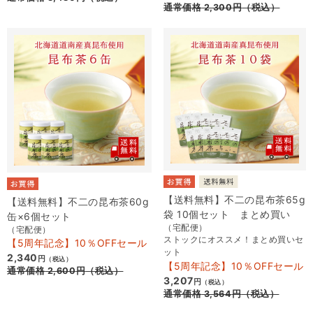
通常価格
2,300
円
（税込）
【送料無料】不二の昆布茶65g
【送料無料】不二の昆布茶60g
袋 10個セット まとめ買い
缶×6個セット
（宅配便）
（宅配便）
ストックにオススメ！まとめ買いセ
【5周年記念】10％OFFセール
ット
2,340
円
（税込）
【5周年記念】10％OFFセール
通常価格
2,600
円
（税込）
3,207
円
（税込）
通常価格
3,564
円
（税込）