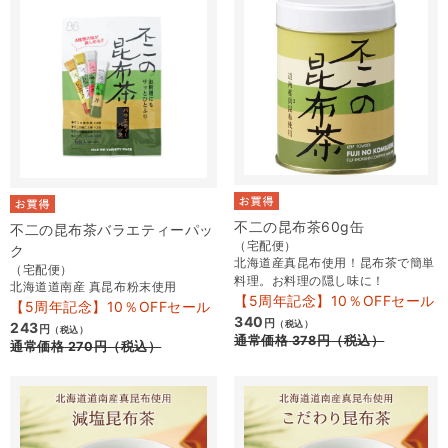
不二の昆布茶60g缶
不二の昆布茶バラエティーパッ
（宅配便）
ク
北海道産真昆布使用！昆布茶で簡単
（宅配便）
料理。お料理の隠し味に！
北海道道南産 真昆布粉末使用
【5周年記念】10％OFFセール
【5周年記念】10％OFFセール
340
円
（税込）
243
円
（税込）
通常価格
378
円
（税込）
通常価格
270
円
（税込）