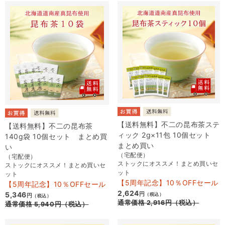
【送料無料】不二の昆布茶ステ
【送料無料】不二の昆布茶
ィック 2g×11包 10個セット
140g袋 10個セット まとめ買
まとめ買い
い
（宅配便）
（宅配便）
ストックにオススメ！まとめ買いセ
ストックにオススメ！まとめ買いセ
ット
ット
【5周年記念】10％OFFセール
【5周年記念】10％OFFセール
2,624
5,346
円
（税込）
円
（税込）
通常価格
2,916
円
（税込）
通常価格
5,940
円
（税込）