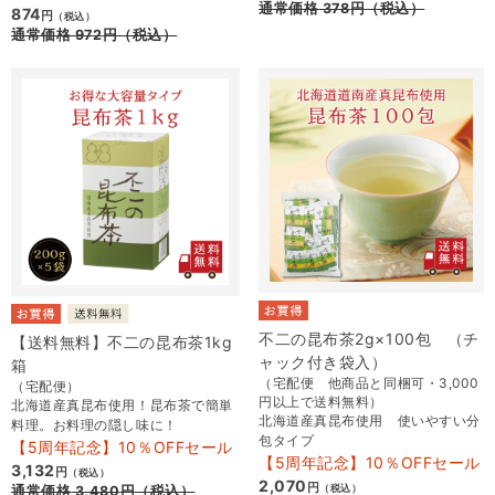
通常価格
378
円
（税込）
874
円
（税込）
通常価格
972
円
（税込）
不二の昆布茶2g×100包 （チ
【送料無料】不二の昆布茶1kg
ャック付き袋入）
箱
（宅配便 他商品と同梱可・3,000
（宅配便）
円以上で送料無料）
北海道産真昆布使用！昆布茶で簡単
北海道産真昆布使用 使いやすい分
料理。お料理の隠し味に！
包タイプ
【5周年記念】10％OFFセール
【5周年記念】10％OFFセール
3,132
円
（税込）
2,070
円
（税込）
通常価格
3,480
円
（税込）