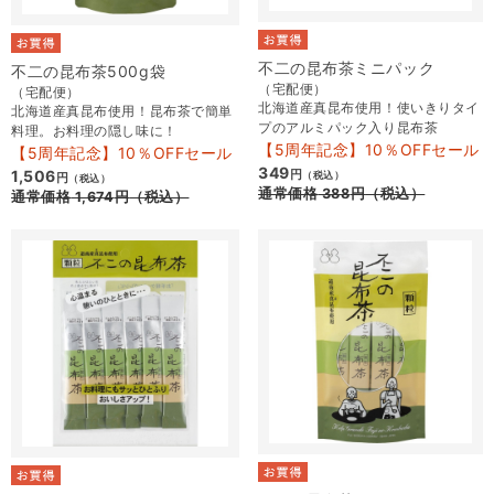
不二の昆布茶ミニパック
不二の昆布茶500g袋
（宅配便）
（宅配便）
北海道産真昆布使用！使いきりタイ
北海道産真昆布使用！昆布茶で簡単
プのアルミパック入り昆布茶
料理。お料理の隠し味に！
【5周年記念】10％OFFセール
【5周年記念】10％OFFセール
349
1,506
円
（税込）
円
（税込）
通常価格
388
円
（税込）
通常価格
1,674
円
（税込）