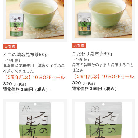
こだわり昆布茶60g
不二の減塩昆布茶50g
（宅配便）
（宅配便）
昆布の旨味そのまま！昆布まるごと
北海道産昆布使用、減塩タイプの昆
仕込み
布茶ができました
【5周年記念】10％OFFセール
【5周年記念】10％OFFセール
320
320
円
（税込）
円
（税込）
通常価格
356
円
（税込）
通常価格
356
円
（税込）