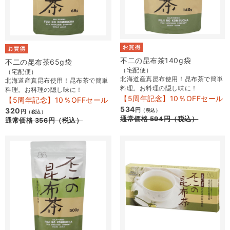
不二の昆布茶140g袋
不二の昆布茶65g袋
（宅配便）
（宅配便）
北海道産真昆布使用！昆布茶で簡単
北海道産真昆布使用！昆布茶で簡単
料理。お料理の隠し味に！
料理。お料理の隠し味に！
【5周年記念】10％OFFセール
【5周年記念】10％OFFセール
534
320
円
（税込）
円
（税込）
通常価格
594
円
（税込）
通常価格
356
円
（税込）