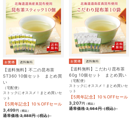
【送料無料】こだわり昆布茶
【送料無料】不二の昆布茶
60g 10個セット まとめ買い
ST360 10個セット まとめ買
（宅配便）
い
ストックにオススメ！まとめ買いセ
（宅配便）
ット
ストックにオススメ！まとめ買いセ
【5周年記念】10％OFFセール
ット
3,207
【5周年記念】10％OFFセール
円
（税込）
通常価格
3,564
円
（税込）
3,499
円
（税込）
通常価格
3,888
円
（税込）