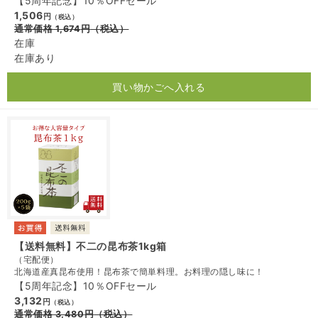
【5周年記念】10％OFFセール
1,506
円
（税込）
通常価格
1,674
円
（税込）
在庫
在庫あり
買い物かごへ入れる
【送料無料】不二の昆布茶1kg箱
（宅配便）
北海道産真昆布使用！昆布茶で簡単料理。お料理の隠し味に！
【5周年記念】10％OFFセール
3,132
円
（税込）
通常価格
3,480
円
（税込）