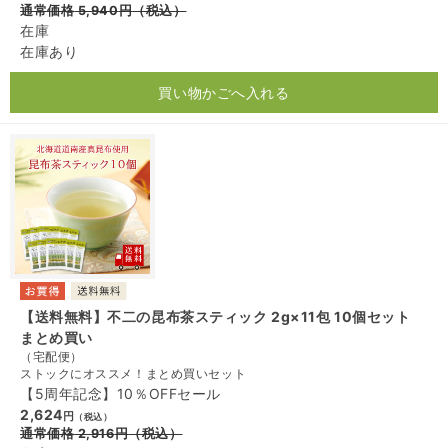
通常価格
5,940
円
（税込）
在庫
在庫あり
買い物かごへ入れる
【送料無料】不二の昆布茶スティック 2g×11包 10個セット
まとめ買い
（宅配便）
ストックにオススメ！まとめ買いセット
【5周年記念】10％OFFセール
2,624
円
（税込）
通常価格
2,916
円
（税込）