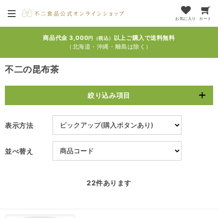
お気に入り
カート
商品代金 3,000
以上ご購入で送料無料
円（税込）
（北海道・沖縄・離島は除く）
不二の昆布茶
絞り込み項目
表示方法
並べ替え
22
件あります