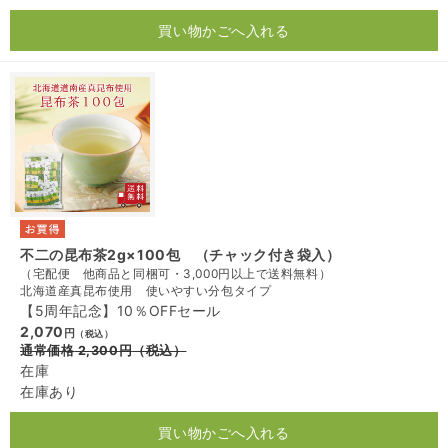
買い物かごへ入れる
不二の昆布茶2g×100包 （チャック付き袋入）
（宅配便 他商品と同梱可・3,000円以上で送料無料）
北海道産真昆布使用 使いやすい分包タイプ
【5周年記念】10％OFFセール
2,070
円
（税込）
通常価格
2,300
円
（税込）
在庫
在庫あり
買い物かごへ入れる