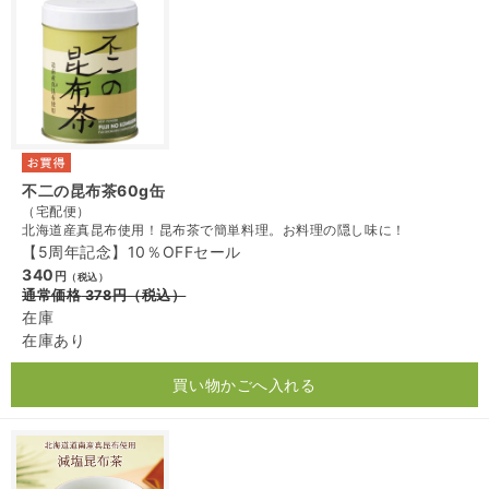
不二の昆布茶60g缶
（宅配便）
北海道産真昆布使用！昆布茶で簡単料理。お料理の隠し味に！
【5周年記念】10％OFFセール
340
円
（税込）
通常価格
378
円
（税込）
在庫
在庫あり
買い物かごへ入れる