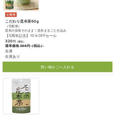
こだわり昆布茶60g
（宅配便）
昆布の旨味そのまま！昆布まるごと仕込み
【5周年記念】10％OFFセール
320
円
（税込）
通常価格
356
円
（税込）
在庫
在庫あり
買い物かごへ入れる