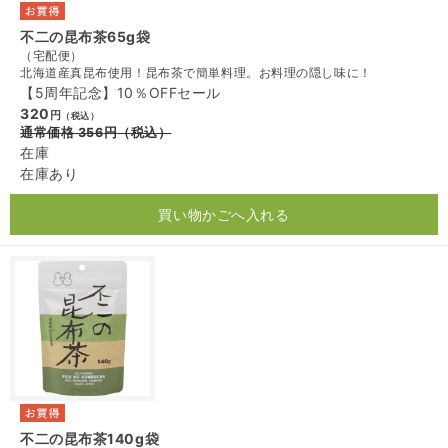
不二の昆布茶65g袋
（宅配便）
北海道産真昆布使用！昆布茶で簡単料理。お料理の隠し味に！
【5周年記念】10％OFFセール
320
円
（税込）
通常価格
356
円
（税込）
在庫
在庫あり
買い物かごへ入れる
不二の昆布茶140g袋