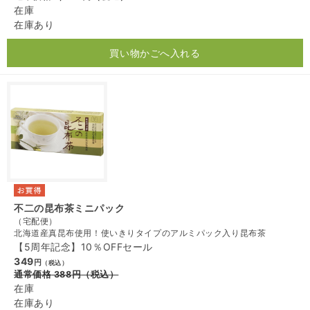
在庫
在庫あり
買い物かごへ入れる
不二の昆布茶ミニパック
（宅配便）
北海道産真昆布使用！使いきりタイプのアルミパック入り昆布茶
【5周年記念】10％OFFセール
349
円
（税込）
通常価格
388
円
（税込）
在庫
在庫あり