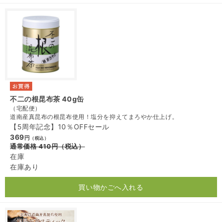
不二の根昆布茶 40g缶
（宅配便）
道南産真昆布の根昆布使用！塩分を抑えてまろやか仕上げ。
【5周年記念】10％OFFセール
369
円
（税込）
通常価格
410
円
（税込）
在庫
在庫あり
買い物かごへ入れる