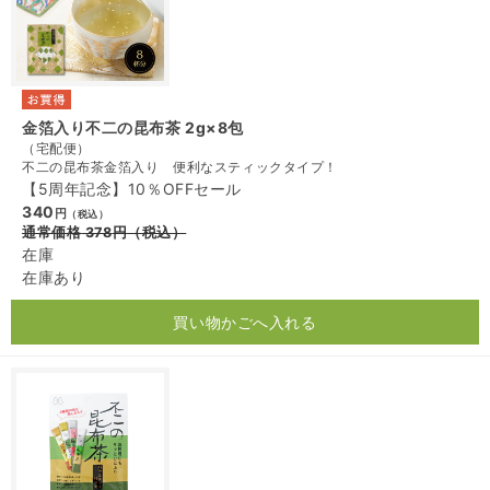
金箔入り不二の昆布茶 2g×8包
（宅配便）
不二の昆布茶金箔入り 便利なスティックタイプ！
【5周年記念】10％OFFセール
340
円
（税込）
通常価格
378
円
（税込）
在庫
在庫あり
買い物かごへ入れる