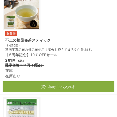
不二の根昆布茶スティック
（宅配便）
道南産真昆布の根昆布使用！塩分を抑えてまろやか仕上げ。
【5周年記念】10％OFFセール
261
円
（税込）
通常価格
291
円
（税込）
在庫
在庫あり
買い物かごへ入れる