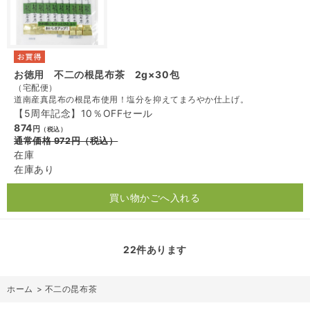
お徳用 不二の根昆布茶 2g×30包
（宅配便）
道南産真昆布の根昆布使用！塩分を抑えてまろやか仕上げ。
【5周年記念】10％OFFセール
874
円
（税込）
通常価格
972
円
（税込）
在庫
在庫あり
買い物かごへ入れる
22
件あります
ホーム
>
不二の昆布茶