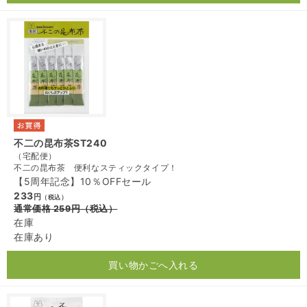
不二の昆布茶ST240
（宅配便）
不二の昆布茶 便利なスティックタイプ！
【5周年記念】10％OFFセール
233
円
（税込）
通常価格
259
円
（税込）
在庫
在庫あり
買い物かごへ入れる