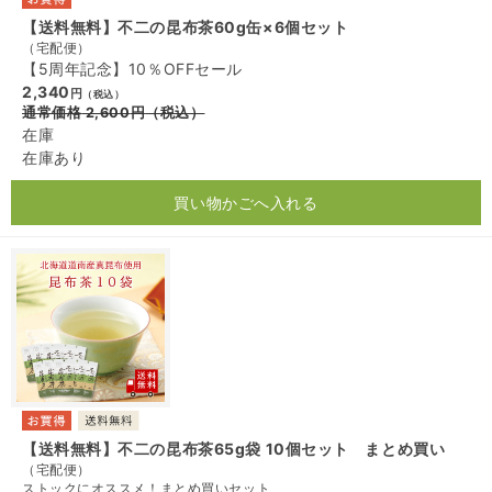
【送料無料】不二の昆布茶60g缶×6個セット
（宅配便）
【5周年記念】10％OFFセール
2,340
円
（税込）
通常価格
2,600
円
（税込）
在庫
在庫あり
買い物かごへ入れる
【送料無料】不二の昆布茶65g袋 10個セット まとめ買い
（宅配便）
ストックにオススメ！まとめ買いセット