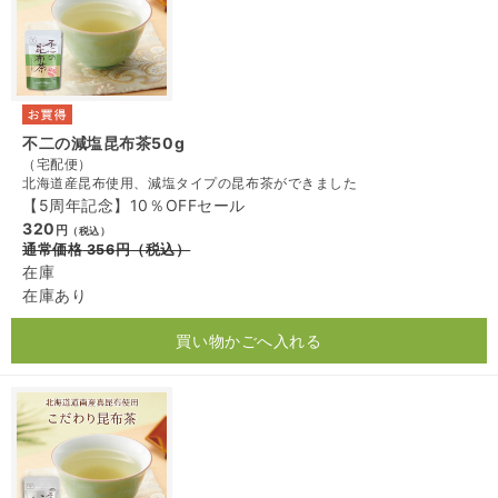
不二の減塩昆布茶50g
（宅配便）
北海道産昆布使用、減塩タイプの昆布茶ができました
【5周年記念】10％OFFセール
320
円
（税込）
通常価格
356
円
（税込）
在庫
在庫あり
買い物かごへ入れる