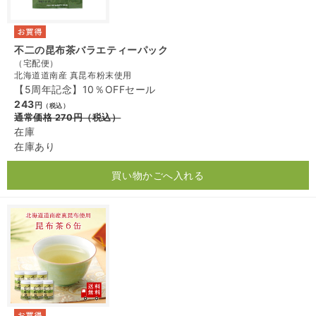
不二の昆布茶バラエティーパック
（宅配便）
北海道道南産 真昆布粉末使用
【5周年記念】10％OFFセール
243
円
（税込）
通常価格
270
円
（税込）
在庫
在庫あり
買い物かごへ入れる