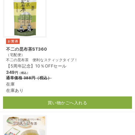
不二の昆布茶ST360
（宅配便）
不二の昆布茶 便利なスティックタイプ！
【5周年記念】10％OFFセール
349
円
（税込）
通常価格
388
円
（税込）
在庫
在庫あり
買い物かごへ入れる