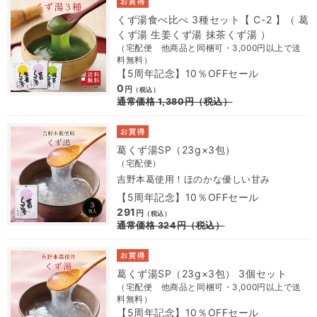
くず湯食べ比べ 3種セット【 C-2 】（ 葛
くず湯 生姜くず湯 抹茶くず湯 ）
（宅配便 他商品と同梱可・3,000円以上で送
料無料）
【5周年記念】10％OFFセール
0
円
（税込）
通常価格
1,380
円
（税込）
葛くず湯SP（23g×3包）
（宅配便）
吉野本葛使用！ほのかな優しい甘み
【5周年記念】10％OFFセール
291
円
（税込）
通常価格
324
円
（税込）
葛くず湯SP（23g×3包） 3個セット
（宅配便 他商品と同梱可・3,000円以上で送
料無料）
【5周年記念】10％OFFセール