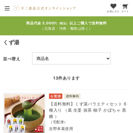
お気に入り
カート
商品代金 3,000
以上ご購入で送料無料
円（税込）
（北海道・沖縄・離島は除く）
くず湯
並べ替え
13
件あります
【送料無料】くず湯バラエティセット 6
種入り （葛 生姜 抹茶 柚子 かぼちゃ 黒
糖 ）
（宅配便）
吉野本葛使用