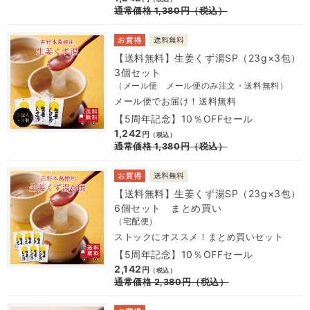
通常価格
1,380
円
（税込）
【送料無料】生姜くず湯SP（23g×3包）
3個セット
（メール便 メール便のみ注文・送料無料）
メール便でお届け！送料無料
【5周年記念】10％OFFセール
1,242
円
（税込）
通常価格
1,380
円
（税込）
【送料無料】生姜くず湯SP（23g×3包）
6個セット まとめ買い
（宅配便）
ストックにオススメ！まとめ買いセット
【5周年記念】10％OFFセール
2,142
円
（税込）
通常価格
2,380
円
（税込）