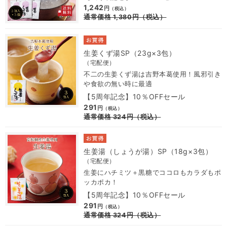
1,242
円
（税込）
通常価格
1,380
円
（税込）
生姜くず湯SP（23g×3包）
（宅配便）
不二の生姜くず湯は吉野本葛使用！風邪引き
や食欲の無い時に最適
【5周年記念】10％OFFセール
291
円
（税込）
通常価格
324
円
（税込）
生姜湯（しょうが湯）SP（18g×3包）
（宅配便）
生姜にハチミツ＋黒糖でココロもカラダもポ
ッカポカ！
【5周年記念】10％OFFセール
291
円
（税込）
通常価格
324
円
（税込）