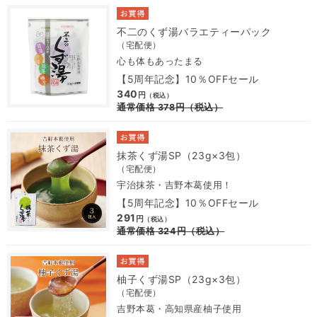
不二のくず湯バラエティーパック
（宅配便）
心も体もあったまる
【5周年記念】10％OFFセール
340
円
（税込）
通常価格
378
円
（税込）
抹茶くず湯SP（23g×3包）
（宅配便）
宇治抹茶・吉野本葛使用！
【5周年記念】10％OFFセール
291
円
（税込）
通常価格
324
円
（税込）
柚子くず湯SP（23g×3包）
（宅配便）
吉野本葛・高知県産柚子使用