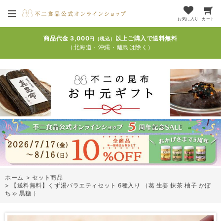
お気に入り
カート
商品代金 3,000
以上ご購入で送料無料
円（税込）
（北海道・沖縄・離島は除く）
ホーム
>
セット商品
>
【送料無料】くず湯バラエティセット 6種入り （葛 生姜 抹茶 柚子 かぼ
ちゃ 黒糖 ）