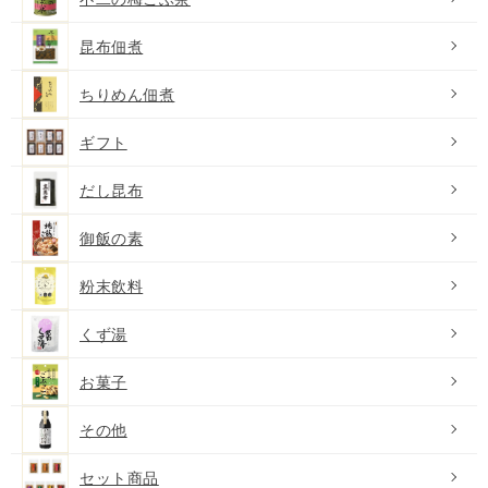
昆布佃煮
ちりめん佃煮
ギフト
だし昆布
御飯の素
粉末飲料
くず湯
お菓子
その他
セット商品