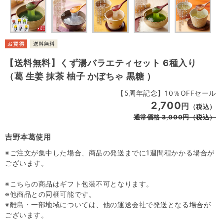
【送料無料】くず湯バラエティセット 6種入り
（葛 生姜 抹茶 柚子 かぼちゃ 黒糖 ）
【5周年記念】10％OFFセール
2,700
円
（税込）
通常価格
3,000
円
（税込）
吉野本葛使用
※ご注文が集中した場合、商品の発送までに1週間程かかる場合が
ございます。
※こちらの商品はギフト包装不可となります。
※他商品との同梱可能です。
※離島・一部地域については、他の運送会社で発送となる場合が
ございます。