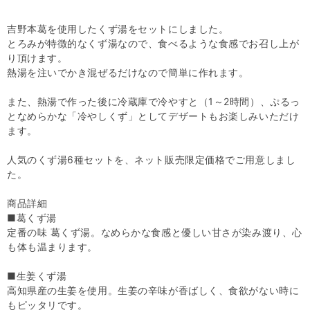
吉野本葛を使用したくず湯をセットにしました。
とろみが特徴的なくず湯なので、食べるような食感でお召し上が
り頂けます。
熱湯を注いでかき混ぜるだけなので簡単に作れます。
また、熱湯で作った後に冷蔵庫で冷やすと（1～2時間）、ぷるっ
となめらかな「冷やしくず」としてデザートもお楽しみいただけ
ます。
人気のくず湯6種セットを、ネット販売限定価格でご用意しまし
た。
商品詳細
■葛くず湯
定番の味 葛くず湯。なめらかな食感と優しい甘さが染み渡り、心
も体も温まります。
■生姜くず湯
高知県産の生姜を使用。生姜の辛味が香ばしく、食欲がない時に
もピッタリです。