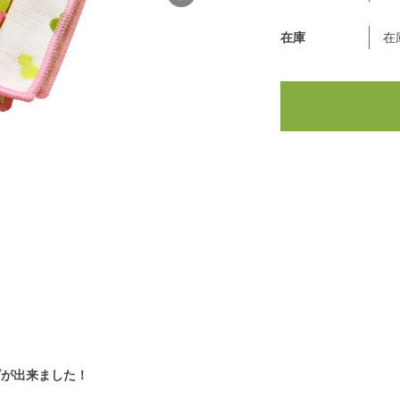
在庫
在
ズが出来ました！