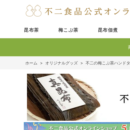
昆布茶
梅こぶ茶
昆布佃煮
ホーム
>
オリジナルグッズ
>
不二の梅こぶ茶ハンド