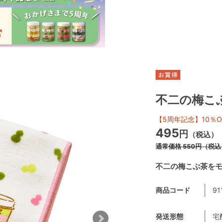
不二の梅こ
【5周年記念】10％O
495
円
（税込）
通常価格
550
円
（税込
不二の梅こぶ茶を
商品コード
91
発送形態
宅