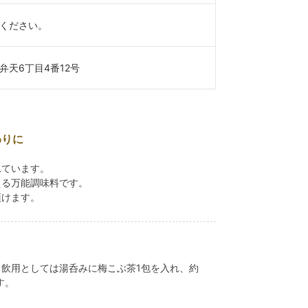
ください。
天6丁目4番12号
わりに
れています。
える万能調味料です。
頂けます。
飲用としては湯呑みに梅こぶ茶1包を入れ、約
す。