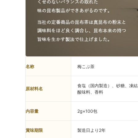
名称
梅こぶ茶
食塩（国内製造）、砂糖、凍結
原材料名
酸味料、香料
内容量
2g×100包
賞味期限
製造日より2年