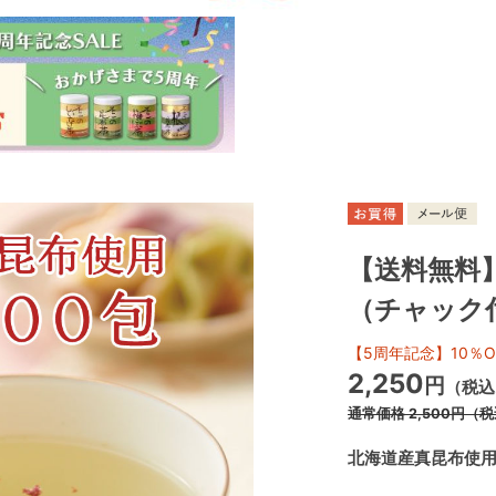
【送料無料
（チャック
【5周年記念】10％O
2,250
円
（税込
通常価格
2,500
円
（税
北海道産真昆布使