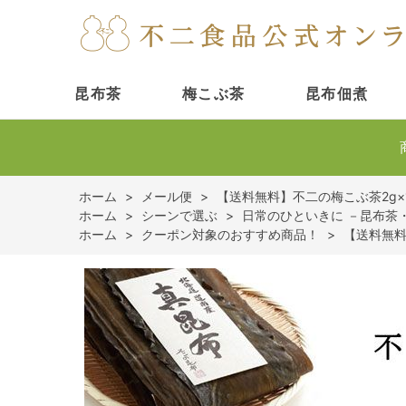
昆布茶
梅こぶ茶
昆布佃煮
ホーム
>
メール便
>
【送料無料】不二の梅こぶ茶2g×
ホーム
>
シーンで選ぶ
>
日常のひといきに －昆布茶
ホーム
>
クーポン対象のおすすめ商品！
>
【送料無料