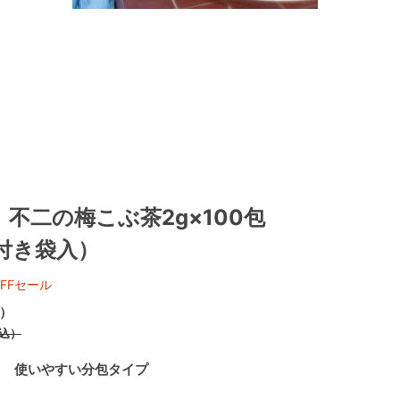
】不二の梅こぶ茶2g×100包
付き袋入）
FFセール
）
込）
用 使いやすい分包タイプ