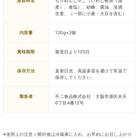
原材料名
ちりめんじゃこ（いわし稚魚（国
産）、食塩）、砂糖、醤油、清酒、
生姜、（一部に小麦・大豆を含む）
内容量
120g×2個
賞味期限
製造日より120日
保存方法
直射日光、高温多湿を避けて常温で
保存してください。
製造者
不二食品株式会社 大阪市港区弁天
6丁目4番12号
※使用上の注意＝開封後は冷蔵庫に入れ、お早めにお召し上がり