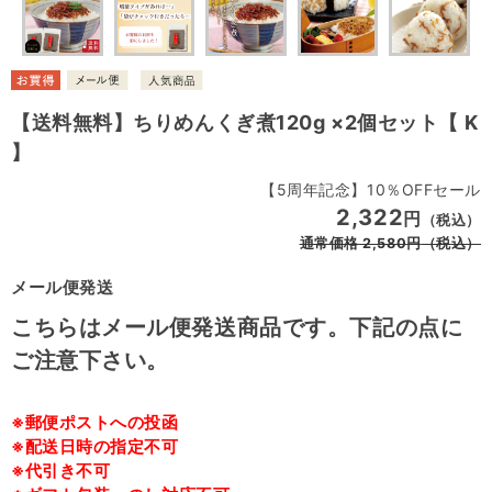
【送料無料】ちりめんくぎ煮120g ×2個セット【 K
】
【5周年記念】10％OFFセール
2,322
円
（税込）
通常価格
2,580
円
（税込）
メール便発送
こちらはメール便発送商品です。下記の点に
ご注意下さい。
※郵便ポストへの投函
※配送日時の指定不可
※代引き不可