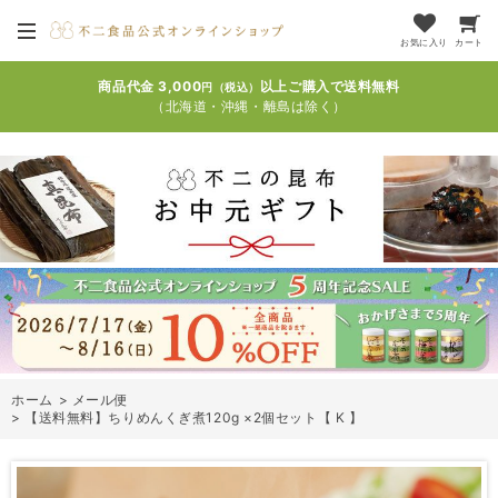
お気に入り
カート
商品代金 3,000
以上ご購入で送料無料
円（税込）
（北海道・沖縄・離島は除く）
ホーム
>
メール便
>
【送料無料】ちりめんくぎ煮120g ×2個セット【 K 】