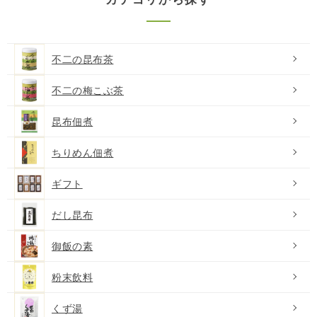
不二の昆布茶
不二の梅こぶ茶
昆布佃煮
ちりめん佃煮
ギフト
だし昆布
御飯の素
粉末飲料
くず湯