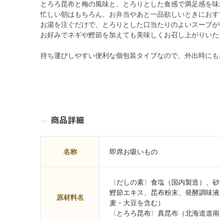
とろろ昆布と梅の風味と、とろりとした食感で満足感を味
忙しい朝はもちろん、お弁当やあと一品欲しいときにおす
お湯を注ぐだけで、とろりとした口当たりのよいスープが
お好みでネギや鰹節を加えても美味しくお召し上がりいた
持ち運びしやすい便利な個包装タイプなので、外出時にも
名称
即席お吸いもの
〈だしの素〉食塩（国内製造）、砂
鰹節エキス、昆布粉末、発酵調味液
原材料名
麦・大豆を含む）
〈とろろ昆布〉真昆布（北海道道南