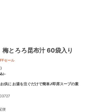
】梅とろろ昆布汁 60袋入り
FFセール
）
込）
お供に お湯を注ぐだけで簡単♪即席スープの素
03727
配便