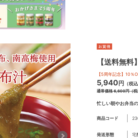
【送料無料
【5周年記念】10％O
5,940
円
（税込
通常価格
6,600
円
（税
忙しい朝やお弁当の
商品コード
23
発送形態
宅