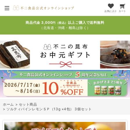
お気に入り
カート
商品代金 3,000
以上ご購入で送料無料
円（税込）
（北海道・沖縄・離島は除く）
ホーム
>
セット商品
>
ソルティパインレモンＳＰ（13g ×4包） 3個セット