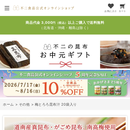
お気に入り
カート
商品代金 3,000
以上ご購入で送料無料
円（税込）
（北海道・沖縄・離島は除く）
ホーム
>
その他
>
梅とろろ昆布汁 20袋入り