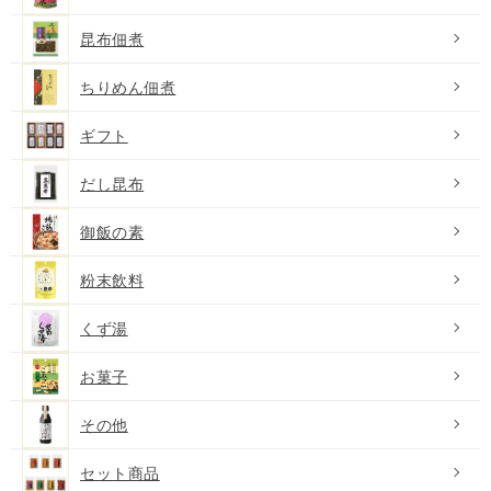
昆布佃煮
ちりめん佃煮
ギフト
だし昆布
御飯の素
粉末飲料
くず湯
お菓子
その他
セット商品