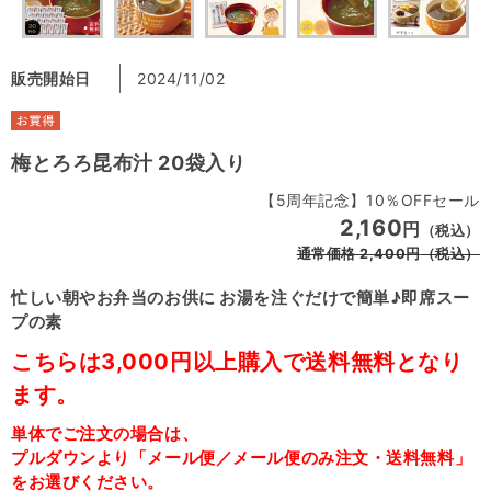
販売開始日
2024/11/02
梅とろろ昆布汁 20袋入り
【5周年記念】10％OFFセール
2,160
円
（税込）
通常価格
2,400
円
（税込）
忙しい朝やお弁当のお供に お湯を注ぐだけで簡単♪即席スー
プの素
こちらは3,000円以上購入で送料無料となり
ます。
単体でご注文の場合は、
プルダウンより「メール便／メール便のみ注文・送料無料」
をお選びください。