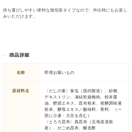
持ち運びしやすい便利な個包装タイプなので、外出時にもお楽し
みいただけます。
名称
即席お吸いもの
原材料名
〈だしの素〉食塩（国内製造）、砂糖、
デキストリン、凍結乾燥梅肉、粉末醤
油、鰹節エキス、昆布粉末、発酵調味液
粉末、酵母エキス／酸味料、香料、（一
部に小麦・大豆を含む）
〈とろろ昆布〉真昆布（北海道道南
産）、がごめ昆布、醸造酢