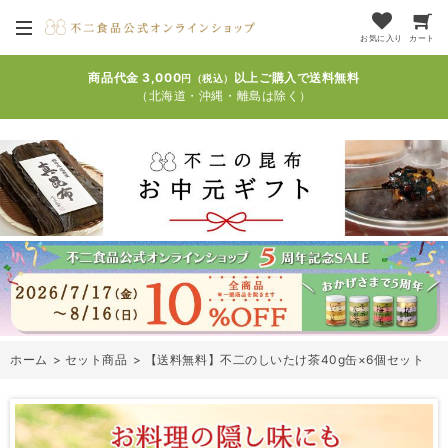
お気に入り
カート
商品代金 3,000
以上ご購入で送料無料
円（税込）
（北海道・沖縄・離島は除く）
ホーム
>
セット商品
>
【送料無料】不二のしいたけ茶40g缶×6個セット