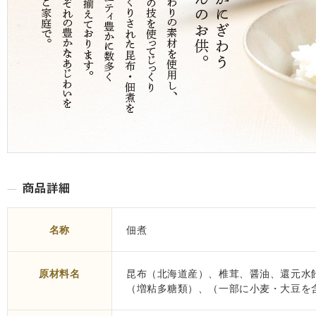
名称
佃煮
原材料名
昆布（北海道産）、椎茸、醤油、還元水
（増粘多糖類）、（一部に小麦・大豆を