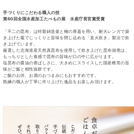
手づくりにこだわる職人の技
第60回全国水産加工たべもの展 水産庁長官賞受賞
「不二の昆布」は特製鋳造釜と檜の厚蓋を用い、耐火レンガで築
き上げた竈でじっくりと旨味を閉じ込める「直火炊き」製法で炊
き上げています。
厳選した北海道産天然真昆布を使用して炊き上げた昆布佃煮は、
もっちりとした食感で昆布の旨味が口の中に広がります。
塩昆布の醤油の香ばしさに、大きめにスライスした国産椎茸の旨
味がご飯と相性抜群です。
ご飯のお供、お酒のおつまみにもおすすめです。
熟練の職人が丁寧に作り上げた逸品をお楽しみ頂けます。