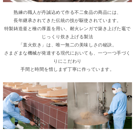
熟練の職人が丹誠込めて作る不二食品の商品には、
長年継承されてきた伝統の技が駆使されています。
特製鋳造釜と檜の厚蓋を用い、耐火レンガで築き上げた竈で
じっくり炊き上げる製法
「直火炊き」は、唯一無二の美味しさの秘訣。
さまざまな機械が発達する現代においても、一つ一つ手づく
りにこだわり
手間と時間を惜しまず丁寧に作っています。