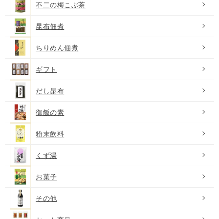
不二の梅こぶ茶
昆布佃煮
ちりめん佃煮
ギフト
だし昆布
御飯の素
粉末飲料
くず湯
お菓子
その他