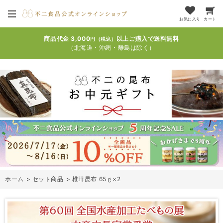
お気に入り
カート
商品代金 3,000
以上ご購入で送料無料
円（税込）
（北海道・沖縄・離島は除く）
ホーム
>
セット商品
>
椎茸昆布 65ｇ×2