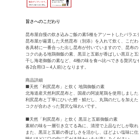
旨さへのこだわり
昆布屋自慢の炊き込みご飯の素5種をアソートしたバラエ
昆布屋が厳選した天然昆布（別添）を入れて炊く、こだわ
各具材に一番合った出し昆布が付いていますので、昆布の
コクのある地鶏御飯の素、黒豆と五穀が香ばしい黒豆と五
干し海老御飯の素など、4種の味を食べ比べできる贅沢な
各2合用(3～4人前)となります。
商品詳細
■天然「利尻昆布」と炊く 地鶏御飯の素
北海道産天然利尻昆布と、国産の阿波尾鶏を使用しました
利尻昆布と丁寧にひいた鰹・鯖だし、丸鶏のだしを加えた
コクが合わさった贅沢な味わいです。
■天然「利尻昆布」と炊く 黒豆と五穀御飯の素
素材の味を一層引き立てる為に、清澄で上品なだしが取れ
また、黒豆と五穀の香ばしさを活かし、ほどよい塩味に仕
噛むほどに口の中に広がる味わいをお楽しみください。