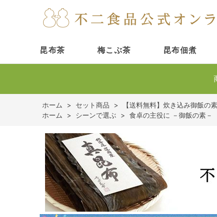
昆布茶
梅こぶ茶
昆布佃煮
ホーム
>
セット商品
>
【送料無料】炊き込み御飯の素
ホーム
>
シーンで選ぶ
>
食卓の主役に －御飯の素－