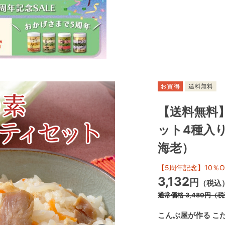
【送料無料
ット4種入
海老）
【5周年記念】10％O
3,132
円
（税込
通常価格
3,480
円
（税
こんぶ屋が作る こ