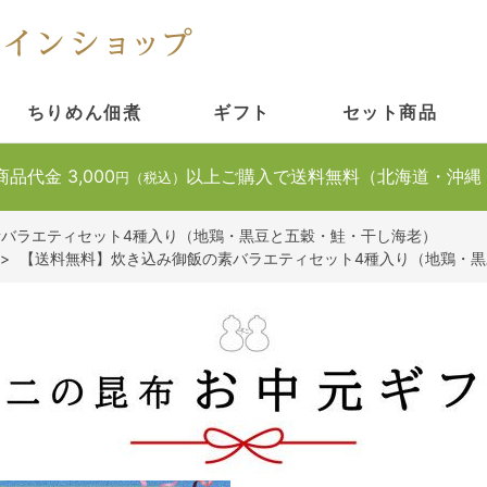
ちりめん佃煮
ギフト
セット商品
商品代金 3,000
以上ご購入で送料無料（北海道・沖縄
円（税込）
バラエティセット4種入り（地鶏・黒豆と五穀・鮭・干し海老）
>
【送料無料】炊き込み御飯の素バラエティセット4種入り（地鶏・