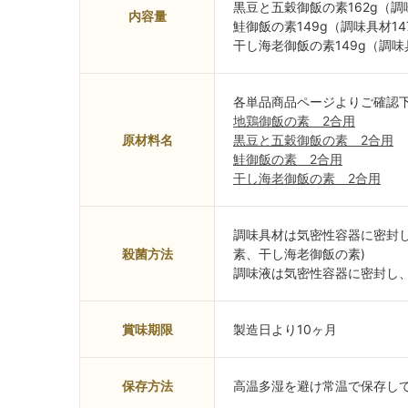
黒豆と五穀御飯の素162g（調
内容量
鮭御飯の素149g（調味具材1
干し海老御飯の素149g（調味
各単品商品ページよりご確認
地鶏御飯の素 2合用
原材料名
黒豆と五穀御飯の素 2合用
鮭御飯の素 2合用
干し海老御飯の素 2合用
調味具材は気密性容器に密封
殺菌方法
素、干し海老御飯の素)
調味液は気密性容器に密封し、
賞味期限
製造日より10ヶ月
保存方法
高温多湿を避け常温で保存し