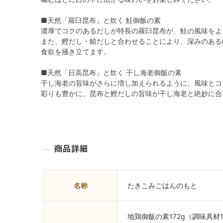
■天然「羅臼昆布」と炊く 鮭御飯の素
濃厚でコクのあるだしが特長の羅臼昆布が、鮭の風味をよ
また、鰹だし・鯖だしと合わせることにより、深みのある
食欲を掻き立てます。
■天然「日高昆布」と炊く 干し海老御飯の素
干し海老の旨味がさらに増し加えられるように、風味とコ
彩りも豊かに、昆布と鰹だしの旨味が干し海老と絶妙に合
名称
たきこみごはんのもと
地鶏御飯の素172g（調味具材