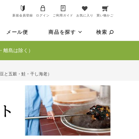
新規会員登録
ログイン
ご利用ガイド
お気に入り
買い物かご
メール便
商品を探す
検索
・離島は除く）
黒豆と五穀・鮭・干し海老）