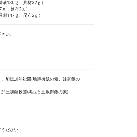
味液130ｇ、具材32ｇ）
47ｇ、昆布2ｇ）
具材147ｇ、昆布2ｇ）
下さい。
し、加圧加熱殺菌(地鶏御飯の素、鮭御飯の
加圧加熱殺菌(黒豆と五穀御飯の素)
てください