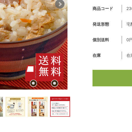
商品コード
23
発送形態
宅
個別送料
0
在庫
在