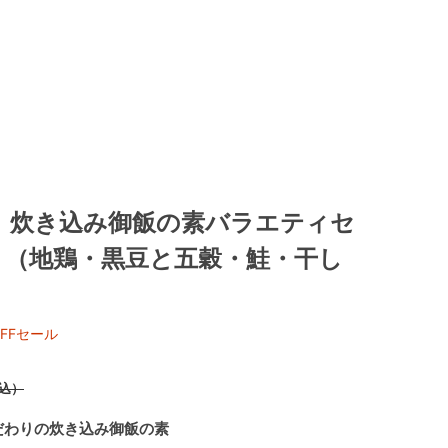
】炊き込み御飯の素バラエティセ
り（地鶏・黒豆と五穀・鮭・干し
FFセール
）
込）
だわりの炊き込み御飯の素