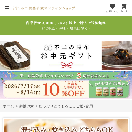
お気に入り
カート
商品代金 3,000
以上ご購入で送料無料
円（税込）
（北海道・沖縄・離島は除く）
ホーム
>
御飯の素
>
たっぷりとうもろこしご飯2合用