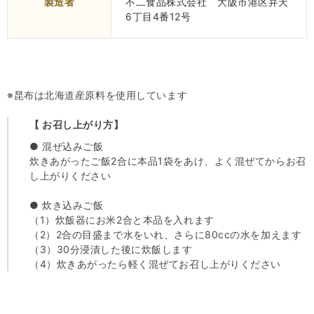
製造者
不二食品株式会社 大阪市港区弁天
6丁目4番12号
※昆布は北海道産原料を使用しています
【 お召し上がり方】
● 混ぜ込みご飯
炊きあがったご飯2合に本品1袋をあけ、よく混ぜてからお召
し上がりください
● 炊き込みご飯
（1）炊飯器にお米2合と本品を入れます
（2）2合の目盛まで水をいれ、さらに80ccの水を加えます
（3）30分浸漬した後に炊飯します
（4）炊きあがったら軽く混ぜてお召し上がりください