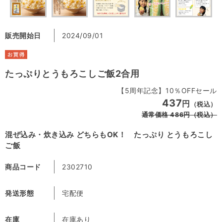
販売開始日
2024/09/01
たっぷりとうもろこしご飯2合用
【5周年記念】10％OFFセール
437
円
（税込）
通常価格
486
円
（税込）
混ぜ込み・炊き込み どちらもOK！ たっぷり とうもろこし
ご飯
商品コード
2302710
発送形態
宅配便
在庫
在庫あり