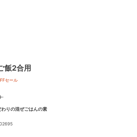
ご飯2合用
FFセール
）
だわりの混ぜごはんの素
02695