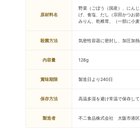
野菜（ごぼう（国産）、にんじ
原材料名
げ、食塩、だし（宗田かつお節
みりん、乾椎茸、（一部に小麦
殺菌方法
気密性容器に密封し、加圧加熱
内容量
128g
賞味期限
製造日より240日
保存方法
高温多湿を避け常温で保存して
製造者
不二食品株式会社 大阪市港区弁