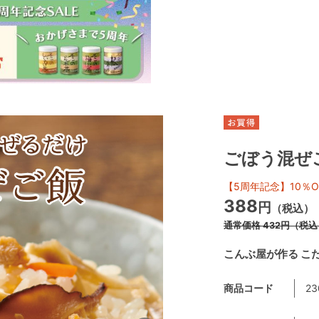
ごぼう混ぜ
【5周年記念】10％O
388
円
（税込）
通常価格
432
円
（税込
こんぶ屋が作る こ
商品コード
23