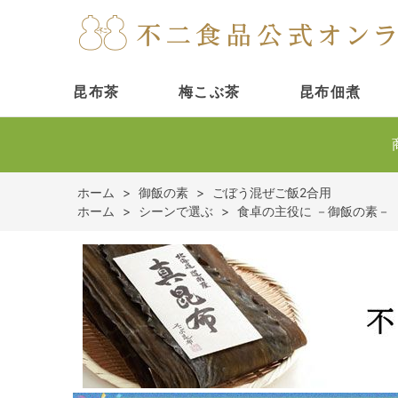
昆布茶
梅こぶ茶
昆布佃煮
ホーム
>
御飯の素
>
ごぼう混ぜご飯2合用
ホーム
>
シーンで選ぶ
>
食卓の主役に －御飯の素－