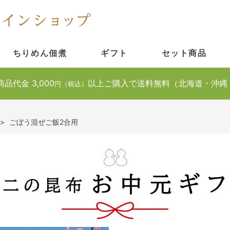
ちりめん佃煮
ギフト
セット商品
商品代金 3,000
以上ご購入で送料無料（北海道・沖縄
円（税込）
>
ごぼう混ぜご飯2合用