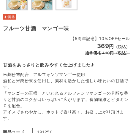
フルーツ甘酒 マンゴー味
【5周年記念】10％OFFセール
369
円
（税込）
通常価格
410
円
（税込）
甘酒をあっさりと飲みやすく仕上げました♪
米麹粉末配合、アルフォンソマンゴー使用
酒粕と米麹粉末を使用し、素材を活かした優しい味わいの甘酒で
す。
「マンゴーの王様」といわれるアルフォンソマンゴーの芳醇な香
りと甘酒のコクが口いっぱいに広がります。食物繊維とビタミン
Ｃを配合。
アイスでさわやかに、ホットで香り高く、お召し上がり頂けま
す。
商品コード
191250