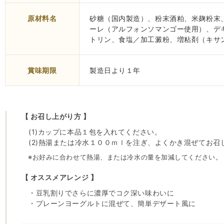
原材料名
砂糖（国内製造）、粉末酒粕、米麹粉末
ーレ（アルフォンソマンゴー使用）、デ
トリン、食塩／加工澱粉、増粘剤（キサ
賞味期限
製造日より１年
【 お召し上がり方 】
(1)カップに本品１包を入れてください。
(2)熱湯または冷水１００ｍｌを注ぎ、よくかき混ぜてお召
※お好みに合わせて熱湯、または冷水の量を加減してください。
【 オススメアレンジ 】
・豆乳割りでさらに濃厚でコク深い味わいに
・プレーンヨーグルトに混ぜて、簡単デザート風に