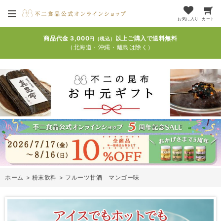
お気に入り
カート
商品代金 3,000
以上ご購入で送料無料
円（税込）
（北海道・沖縄・離島は除く）
ホーム
>
粉末飲料
>
フルーツ甘酒 マンゴー味