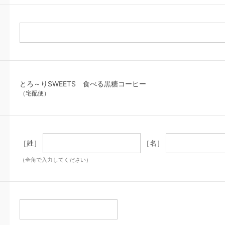
とろ～りSWEETS 食べる黒糖コーヒー
（宅配便）
［姓］
［名］
（全角で入力してください）